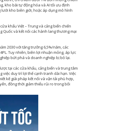
g, kho bãi tự động hóa và AI tối ưu định
 lưới kho biên giới, hoặc áp dụng mô hình
 cửa khẩu Việt – Trung và cảng biển chiến
g Quốc và kết nối các hành lang thương mại
 năm 2030 với tăng trưởng 6,5%/năm, các
/4PL. Tuy nhiên, biên lợi nhuận mỏng, áp lực
ghiệp bứt phá và doanh nghiệp bị bỏ lại.
ược tại các cửa khẩu, cảng biển và trung tâm
việc duy trì lợi thế cạnh tranh dài hạn. Việc
ết kế giải pháp kết nối và vận tải phù hợp,
ển, đồng thời giảm thiểu rủi ro trong bối