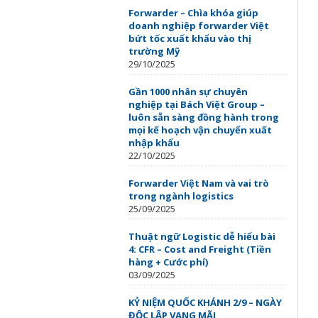
Forwarder – Chìa khóa giúp
doanh nghiệp forwarder Việt
bứt tốc xuất khẩu vào thị
trường Mỹ
29/10/2025
Gần 1000 nhân sự chuyên
nghiệp tại Bách Việt Group –
luôn sẵn sàng đồng hành trong
mọi kế hoạch vận chuyển xuất
nhập khẩu
22/10/2025
Forwarder Việt Nam và vai trò
trong ngành logistics
25/09/2025
Thuật ngữ Logistic dễ hiểu bài
4: CFR – Cost and Freight (Tiền
hàng + Cước phí)
03/09/2025
KỶ NIỆM QUỐC KHÁNH 2/9 – NGÀY
ĐỘC LẬP VANG MÃI