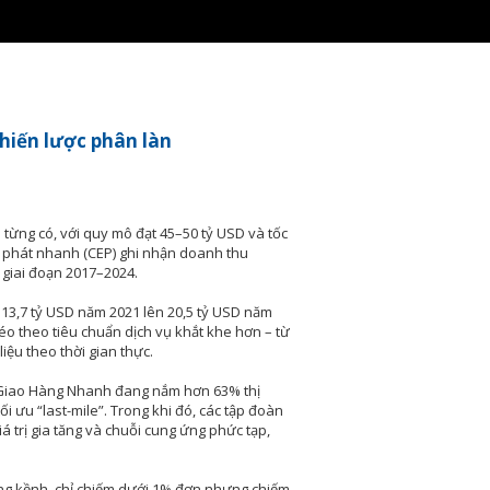
chiến lược phân làn
 từng có, với quy mô đạt 45–50 tỷ USD và tốc
 phát nhanh (CEP) ghi nhận doanh thu
 giai đoạn 2017–2024.
từ 13,7 tỷ USD năm 2021 lên 20,5 tỷ USD năm
éo theo tiêu chuẩn dịch vụ khắt khe hơn – từ
iệu theo thời gian thực.
à Giao Hàng Nhanh đang nắm hơn 63% thị
i ưu “last-mile”. Trong khi đó, các tập đoàn
iá trị gia tăng và chuỗi cung ứng phức tạp,
ng kềnh, chỉ chiếm dưới 1% đơn nhưng chiếm