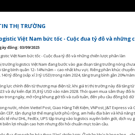
TIN THỊ TRƯỜNG
ogistic Việt Nam bức tốc - Cuộc đua tỷ đô và những 
gày đăng: 03/09/2025
gistic Việt Nam bức tốc - Cuộc đua tỷ đô và những chiến lược phân làn
ị trường logistics Việt Nam đang bước vào giai đoạn tăng trưởng nóng chưa
 tăng bình quân 12–14%/năm – cao nhất khu vực. Riêng phân khúc chuyển
.140 tỷ đồng (xấp xỉ 3 tỷ USD) trong năm 2024, tăng trung bình gần 20%/năm
ng lực chính đến từ thương mại điện tử, khi giá trị thị trường này đã tăng 
23 và dự kiến đạt 35,8 tỷ USD vào năm 2028. Thói quen mua sắm thay đổi k
ao trong ngày, mở rộng khung giờ tối và cuối tuần, đến yêu cầu đồng bộ dữ l
ong nước, nhóm Viettel Post, Giao Hàng Tiết Kiệm, VNPost, J&T Express v
ần CEP, tận dụng lợi thế mạng lưới phủ rộng, am hiểu địa bàn và khả năng tố
ốc tế như DHL, FedEx, UPS tập trung vào logistics xuyên biên giới, dịch vụ g
i biên lợi nhuận cao hơn nhưng đòi hỏi chuẩn mực toàn cầu.
ộc đua đang phân hóa theo “làn” chiến lược. Ở phân khúc hàng nặng – cồ