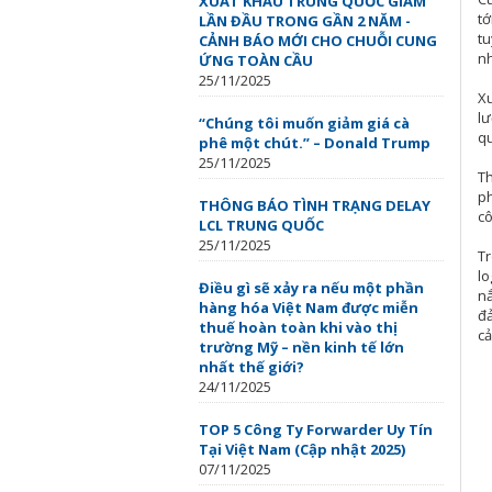
XUẤT KHẨU TRUNG QUỐC GIẢM
tớ
LẦN ĐẦU TRONG GẦN 2 NĂM -
tu
CẢNH BÁO MỚI CHO CHUỖI CUNG
n
ỨNG TOÀN CẦU
25/11/2025
Xu
lư
“Chúng tôi muốn giảm giá cà
qu
phê một chút.” – Donald Trump
25/11/2025
Th
ph
THÔNG BÁO TÌNH TRẠNG DELAY
cô
LCL TRUNG QUỐC
25/11/2025
Tr
lo
Điều gì sẽ xảy ra nếu một phần
nắ
hàng hóa Việt Nam được miễn
đả
thuế hoàn toàn khi vào thị
cả
trường Mỹ – nền kinh tế lớn
nhất thế giới?
24/11/2025
TOP 5 Công Ty Forwarder Uy Tín
Tại Việt Nam (Cập nhật 2025)
07/11/2025