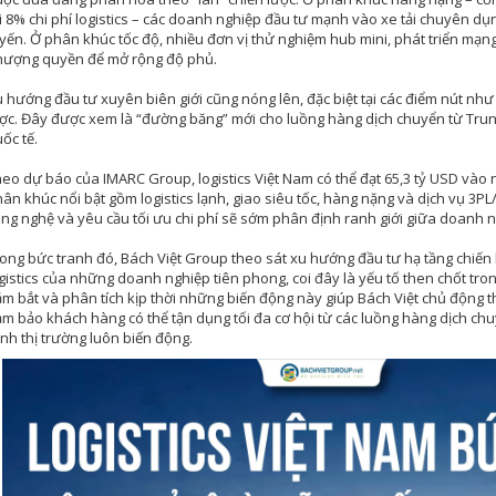
i 8% chi phí logistics – các doanh nghiệp đầu tư mạnh vào xe tải chuyên dụn
yến. Ở phân khúc tốc độ, nhiều đơn vị thử nghiệm hub mini, phát triển mạng
hượng quyền để mở rộng độ phủ.
 hướng đầu tư xuyên biên giới cũng nóng lên, đặc biệt tại các điểm nút như
ợc. Đây được xem là “đường băng” mới cho luồng hàng dịch chuyển từ Trun
ốc tế.
eo dự báo của IMARC Group, logistics Việt Nam có thể đạt 65,3 tỷ USD vào
ân khúc nổi bật gồm logistics lạnh, giao siêu tốc, hàng nặng và dịch vụ 3PL
ng nghệ và yêu cầu tối ưu chi phí sẽ sớm phân định ranh giới giữa doanh n
ong bức tranh đó, Bách Việt Group theo sát xu hướng đầu tư hạ tầng chiến l
gistics của những doanh nghiệp tiên phong, coi đây là yếu tố then chốt trong 
m bắt và phân tích kịp thời những biến động này giúp Bách Việt chủ động thi
m bảo khách hàng có thể tận dụng tối đa cơ hội từ các luồng hàng dịch chuy
nh thị trường luôn biến động.