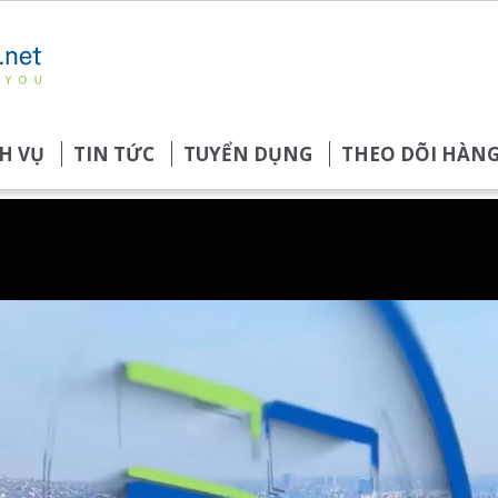
H VỤ
TIN TỨC
TUYỂN DỤNG
THEO DÕI HÀN