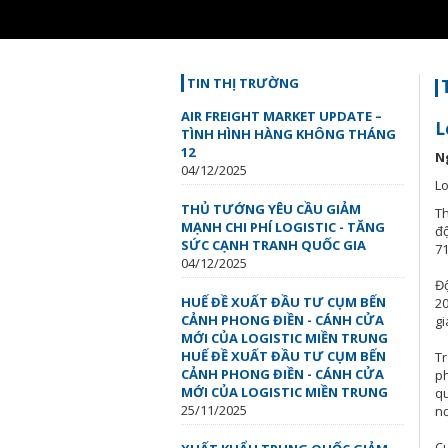
Loaded
:
Unmute
46.71%
TIN THỊ TRƯỜNG
AIR FREIGHT MARKET UPDATE –
L
TÌNH HÌNH HÀNG KHÔNG THÁNG
12
N
04/12/2025
Lo
THỦ TƯỚNG YÊU CẦU GIẢM
Th
MẠNH CHI PHÍ LOGISTIC - TĂNG
độ
SỨC CẠNH TRANH QUỐC GIA
71
04/12/2025
Độ
HUẾ ĐỀ XUẤT ĐẦU TƯ CỤM BẾN
20
CẢNH PHONG ĐIỀN - CÁNH CỬA
gi
MỚI CỦA LOGISTIC MIỀN TRUNG
HUẾ ĐỀ XUẤT ĐẦU TƯ CỤM BẾN
Tr
CẢNH PHONG ĐIỀN - CÁNH CỬA
ph
MỚI CỦA LOGISTIC MIỀN TRUNG
qu
25/11/2025
nơ
Cu