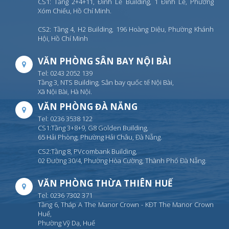
CS1: Tầng 2+4+11, Đinh Lễ Building, 1 Đinh Lễ, Phường
Xóm Chiếu, Hồ Chí Minh.
CS2: Tầng 4, H2 Building, 196 Hoàng Diệu, Phường Khánh
Hội, Hồ Chí Minh
VĂN PHÒNG SÂN BAY NỘI BÀI
Tel: 0243 2052 139
Tầng 3, NTS Building, Sân bay quốc tế Nội Bài,
Xã Nội Bài, Hà Nội.
VĂN PHÒNG ĐÀ NẴNG
Tel: 0236 3538 122
CS1:Tầng 3+8+9, G8 Golden Building,
65 Hải Phòng, Phường Hải Châu, Đà Nẵng.
CS2:Tầng 8, PVcombank Building,
02 Đường 30/4, Phường Hòa Cường, Thành Phố Đà Nẵng.
VĂN PHÒNG THỪA THIÊN HUẾ
Tel: 0236 7302 371
Tầng 6, Tháp A The Manor Crown - KĐT The Manor Crown
Huế,
Phường Vỹ Dạ, Huế