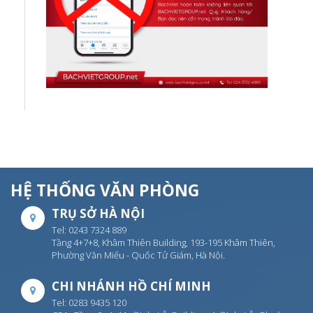
HỆ THỐNG VĂN PHÒNG
TRỤ SỞ HÀ NỘI
Tel: 0243 7324 889
Tầng 4+7+8, Khâm Thiên Building, 193-195 Khâm Thiên,
Phường Văn Miếu - Quốc Tử Giám, Hà Nội.
CHI NHÁNH HỒ CHÍ MINH
Tel: 0283 9435 120