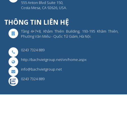
555 Anton Blvd Suite 150,
Costa Mesa, CA 92626, USA.
THÔNG TIN LIÊN HỆ
Tầng 4+7+8, Khâm Thiên Building, 193-195 Khâm Thiên,
Phường Văn Miếu - Quốc Tử Giám, Hà Nội.
0243 7324 889
http://bachvietgroup.net/vn/home.aspx
info@bachvietgroup.net
0243 7324 889