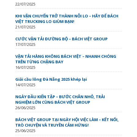
22/07/2025
KHI VẬN CHUYỂN TRỞ THÀNH NỖI LO – HÃY ĐỂ BÁCH
VIỆT TRUCKING LO GIÙM BẠN!
21/07/2025
CƯỚC VẬN TẢI ĐƯỜNG BỘ – BÁCH VIỆT GROUP
17/07/2025
VẬN TẢI HÀNG KHÔNG BÁCH VIỆT – NHANH CHÓNG
TRÊN TỪNG CHẶNG BAY
16/07/2025
Giải cầu lông Đà Nẵng 2025 khép lại
14/07/2025
NGÀY ĐẦU KIẾN TẬP – BƯỚC CHÂN NHỎ, TRẢI
NGHIỆM LỚN CÙNG BÁCH VIỆT GROUP
26/06/2025
BÁCH VIỆT GROUP TẠI NGÀY HỘI VIỆC LÀM – KẾT NỐI,
TRÒ CHUYỆN VÀ TRUYỀN CẢM HỨNG!
25/06/2025