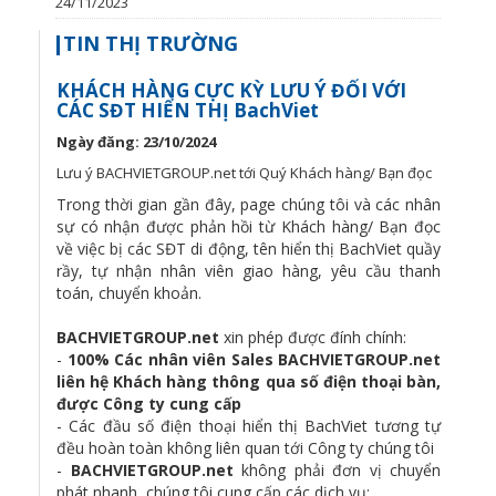
24/11/2023
TIN THỊ TRƯỜNG
KHÁCH HÀNG CỰC KỲ LƯU Ý ĐỐI VỚI
CÁC SĐT HIỂN THỊ BachViet
Ngày đăng: 23/10/2024
Lưu ý BACHVIETGROUP.net tới Quý Khách hàng/ Bạn đọc
Trong thời gian gần đây, page chúng tôi và các nhân
sự có nhận được phản hồi từ Khách hàng/ Bạn đọc
về việc bị các SĐT di động, tên hiển thị BachViet quầy
rầy, tự nhận nhân viên giao hàng, yêu cầu thanh
toán, chuyển khoản.
BACHVIETGROUP.net
xin phép được đính chính:
-
100% Các nhân viên Sales BACHVIETGROUP.net
liên hệ Khách hàng thông qua số điện thoại bàn,
được Công ty cung cấp
- Các đầu số điện thoại hiển thị BachViet tương tự
đều hoàn toàn không liên quan tới Công ty chúng tôi
-
BACHVIETGROUP.net
không phải đơn vị chuyển
phát nhanh, chúng tôi cung cấp các dịch vụ: