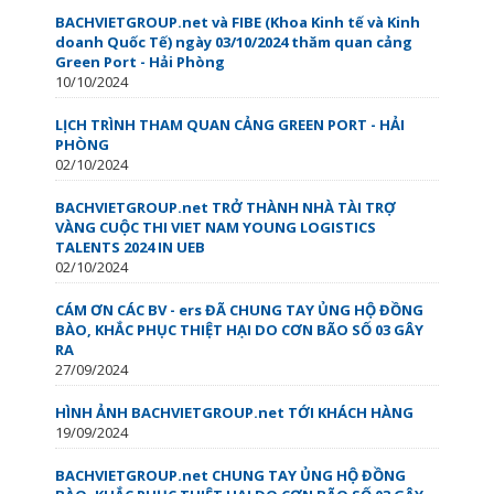
BACHVIETGROUP.net và FIBE (Khoa Kinh tế và Kinh
doanh Quốc Tế) ngày 03/10/2024 thăm quan cảng
Green Port - Hải Phòng
10/10/2024
LỊCH TRÌNH THAM QUAN CẢNG GREEN PORT - HẢI
PHÒNG
02/10/2024
BACHVIETGROUP.net TRỞ THÀNH NHÀ TÀI TRỢ
VÀNG CUỘC THI VIET NAM YOUNG LOGISTICS
TALENTS 2024 IN UEB
02/10/2024
CÁM ƠN CÁC BV - ers ĐÃ CHUNG TAY ỦNG HỘ ĐỒNG
BÀO, KHẮC PHỤC THIỆT HẠI DO CƠN BÃO SỐ 03 GÂY
RA
27/09/2024
HÌNH ẢNH BACHVIETGROUP.net TỚI KHÁCH HÀNG
19/09/2024
BACHVIETGROUP.net CHUNG TAY ỦNG HỘ ĐỒNG