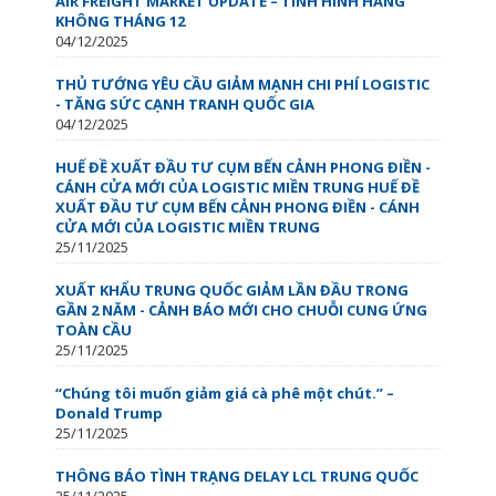
AIR FREIGHT MARKET UPDATE – TÌNH HÌNH HÀNG
KHÔNG THÁNG 12
04/12/2025
THỦ TƯỚNG YÊU CẦU GIẢM MẠNH CHI PHÍ LOGISTIC
- TĂNG SỨC CẠNH TRANH QUỐC GIA
04/12/2025
HUẾ ĐỀ XUẤT ĐẦU TƯ CỤM BẾN CẢNH PHONG ĐIỀN -
CÁNH CỬA MỚI CỦA LOGISTIC MIỀN TRUNG HUẾ ĐỀ
XUẤT ĐẦU TƯ CỤM BẾN CẢNH PHONG ĐIỀN - CÁNH
CỬA MỚI CỦA LOGISTIC MIỀN TRUNG
25/11/2025
XUẤT KHẨU TRUNG QUỐC GIẢM LẦN ĐẦU TRONG
GẦN 2 NĂM - CẢNH BÁO MỚI CHO CHUỖI CUNG ỨNG
TOÀN CẦU
25/11/2025
“Chúng tôi muốn giảm giá cà phê một chút.” –
Donald Trump
25/11/2025
THÔNG BÁO TÌNH TRẠNG DELAY LCL TRUNG QUỐC
25/11/2025