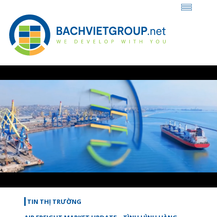
Loaded
:
Unmute
45.79%
TIN THỊ TRƯỜNG