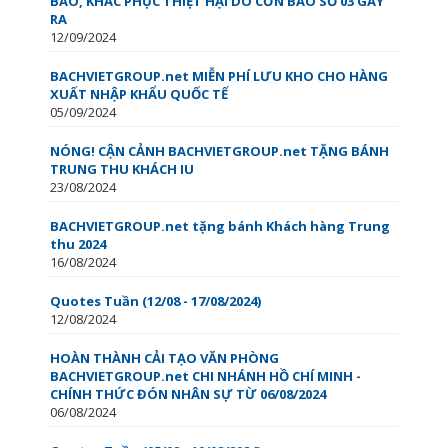
BÀO, KHẮC PHỤC THIỆT HẠI DO CƠN BÃO SỐ 03 GÂY
RA
12/09/2024
BACHVIETGROUP.net MIỄN PHÍ LƯU KHO CHO HÀNG
XUẤT NHẬP KHẨU QUỐC TẾ
05/09/2024
NÓNG! CẬN CẢNH BACHVIETGROUP.net TẶNG BÁNH
TRUNG THU KHÁCH IU
23/08/2024
BACHVIETGROUP.net tặng bánh Khách hàng Trung
thu 2024
16/08/2024
Quotes Tuần (12/08 - 17/08/2024)
12/08/2024
HOÀN THÀNH CẢI TẠO VĂN PHÒNG
BACHVIETGROUP.net CHI NHÁNH HỒ CHÍ MINH -
CHÍNH THỨC ĐÓN NHÂN SỰ TỪ 06/08/2024
06/08/2024