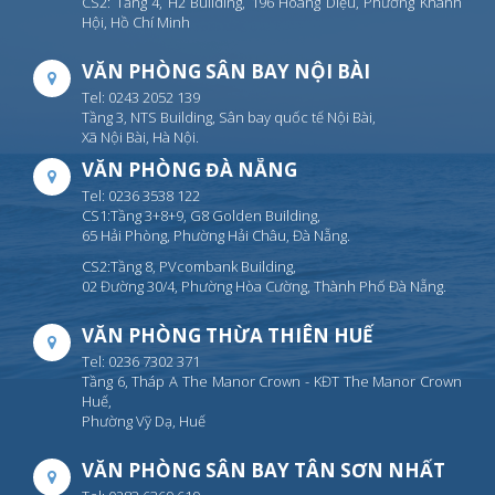
CS2: Tầng 4, H2 Building, 196 Hoàng Diệu, Phường Khánh
Hội, Hồ Chí Minh
VĂN PHÒNG SÂN BAY NỘI BÀI
Tel: 0243 2052 139
Tầng 3, NTS Building, Sân bay quốc tế Nội Bài,
Xã Nội Bài, Hà Nội.
VĂN PHÒNG ĐÀ NẴNG
Tel: 0236 3538 122
CS1:Tầng 3+8+9, G8 Golden Building,
65 Hải Phòng, Phường Hải Châu, Đà Nẵng.
CS2:Tầng 8, PVcombank Building,
02 Đường 30/4, Phường Hòa Cường, Thành Phố Đà Nẵng.
VĂN PHÒNG THỪA THIÊN HUẾ
Tel: 0236 7302 371
Tầng 6, Tháp A The Manor Crown - KĐT The Manor Crown
Huế,
Phường Vỹ Dạ, Huế
VĂN PHÒNG SÂN BAY TÂN SƠN NHẤT