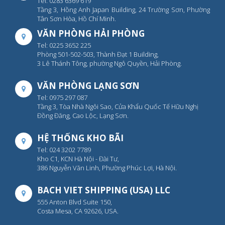
Tel: 0283 6369 619
Tầng 3, Hồng Anh Japan Building, 24 Trường Sơn, Phường
Tân Sơn Hòa, Hồ Chí Minh.
VĂN PHÒNG HẢI PHÒNG
Tel: 0225 3652 225
Phòng 501-502-503, Thành Đạt 1 Building,
3 Lê Thánh Tông, phường Ngô Quyền, Hải Phòng.
VĂN PHÒNG LẠNG SƠN
Tel: 0975 297 087
Tầng 3, Tòa Nhà Ngôi Sao, Cửa Khẩu Quốc Tế Hữu Nghị
Đồng Đăng, Cao Lộc, Lạng Sơn.
HỆ THỐNG KHO BÃI
Tel: 024 3202 7789
Kho C1, KCN Hà Nội - Đài Tư,
386 Nguyễn Văn Linh, Phường Phúc Lợi, Hà Nội.
BACH VIET SHIPPING (USA) LLC
555 Anton Blvd Suite 150,
Costa Mesa, CA 92626, USA.