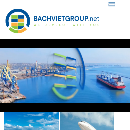
Loaded
:
Unmute
44.72%