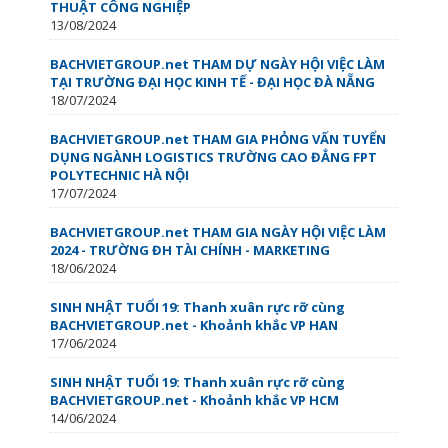
THUẬT CÔNG NGHIỆP
13/08/2024
BACHVIETGROUP.net THAM DỰ NGÀY HỘI VIỆC LÀM
TẠI TRƯỜNG ĐẠI HỌC KINH TẾ - ĐẠI HỌC ĐÀ NẴNG
18/07/2024
BACHVIETGROUP.net THAM GIA PHỎNG VẤN TUYỂN
DỤNG NGÀNH LOGISTICS TRƯỜNG CAO ĐẲNG FPT
POLYTECHNIC HÀ NỘI
17/07/2024
BACHVIETGROUP.net THAM GIA NGÀY HỘI VIỆC LÀM
2024 - TRƯỜNG ĐH TÀI CHÍNH - MARKETING
18/06/2024
SINH NHẬT TUỔI 19: Thanh xuân rực rỡ cùng
BACHVIETGROUP.net - Khoảnh khắc VP HAN
17/06/2024
SINH NHẬT TUỔI 19: Thanh xuân rực rỡ cùng
BACHVIETGROUP.net - Khoảnh khắc VP HCM
14/06/2024