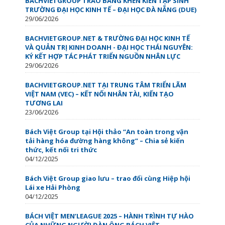
BACHVIETGROUP TRAO BẰNG KHEN KIẾN TẬP SINH
TRƯỜNG ĐẠI HỌC KINH TẾ – ĐẠI HỌC ĐÀ NẴNG (DUE)
29/06/2026
BACHVIETGROUP.NET & TRƯỜNG ĐẠI HỌC KINH TẾ
VÀ QUẢN TRỊ KINH DOANH - ĐẠI HỌC THÁI NGUYÊN:
KÝ KẾT HỢP TÁC PHÁT TRIỂN NGUỒN NHÂN LỰC
29/06/2026
BACHVIETGROUP.NET TẠI TRUNG TÂM TRIỂN LÃM
VIỆT NAM (VEC) – KẾT NỐI NHÂN TÀI, KIẾN TẠO
TƯƠNG LAI
23/06/2026
Bách Việt Group tại Hội thảo “An toàn trong vận
tải hàng hóa đường hàng không” – Chia sẻ kiến
thức, kết nối tri thức
04/12/2025
Bách Việt Group giao lưu – trao đổi cùng Hiệp hội
Lái xe Hải Phòng
04/12/2025
BÁCH VIỆT MEN’LEAGUE 2025 – HÀNH TRÌNH TỰ HÀO
CỦA NHỮNG NGƯỜI ĐÀN ÔNG BÁCH VIỆT