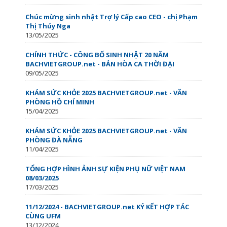
Chúc mừng sinh nhật Trợ lý Cấp cao CEO - chị Phạm
Thị Thúy Nga
13/05/2025
CHÍNH THỨC - CÔNG BỐ SINH NHẬT 20 NĂM
BACHVIETGROUP.net - BẢN HÒA CA THỜI ĐẠI
09/05/2025
KHÁM SỨC KHỎE 2025 BACHVIETGROUP.net - VĂN
PHÒNG HỒ CHÍ MINH
15/04/2025
KHÁM SỨC KHỎE 2025 BACHVIETGROUP.net - VĂN
PHÒNG ĐÀ NẴNG
11/04/2025
TỔNG HỢP HÌNH ẢNH SỰ KIỆN PHỤ NỮ VIỆT NAM
08/03/2025
17/03/2025
11/12/2024 - BACHVIETGROUP.net KÝ KẾT HỢP TÁC
CÙNG UFM
13/12/2024