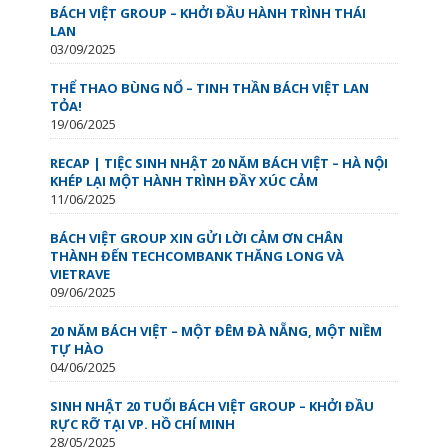
BÁCH VIỆT GROUP – KHỞI ĐẦU HÀNH TRÌNH THÁI
LAN
03/09/2025
THỂ THAO BÙNG NỔ – TINH THẦN BÁCH VIỆT LAN
TỎA!
19/06/2025
RECAP | TIỆC SINH NHẬT 20 NĂM BÁCH VIỆT – HÀ NỘI
KHÉP LẠI MỘT HÀNH TRÌNH ĐẦY XÚC CẢM
11/06/2025
BÁCH VIỆT GROUP XIN GỬI LỜI CẢM ƠN CHÂN
THÀNH ĐẾN TECHCOMBANK THĂNG LONG VÀ
VIETRAVE
09/06/2025
20 NĂM BÁCH VIỆT – MỘT ĐÊM ĐÀ NẴNG, MỘT NIỀM
TỰ HÀO
04/06/2025
SINH NHẬT 20 TUỔI BÁCH VIỆT GROUP – KHỞI ĐẦU
RỰC RỠ TẠI VP. HỒ CHÍ MINH
28/05/2025