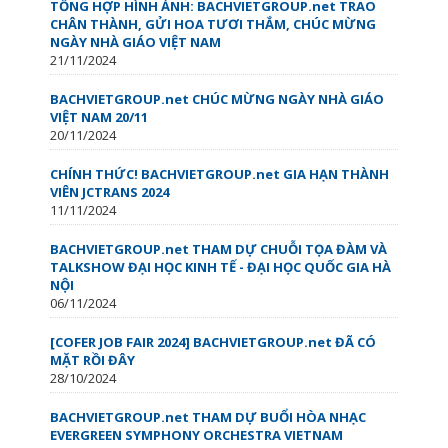
TỔNG HỢP HÌNH ẢNH: BACHVIETGROUP.net TRAO
CHÂN THÀNH, GỬI HOA TƯƠI THẮM, CHÚC MỪNG
NGÀY NHÀ GIÁO VIỆT NAM
21/11/2024
BACHVIETGROUP.net CHÚC MỪNG NGÀY NHÀ GIÁO
VIỆT NAM 20/11
20/11/2024
CHÍNH THỨC! BACHVIETGROUP.net GIA HẠN THÀNH
VIÊN JCTRANS 2024
11/11/2024
BACHVIETGROUP.net THAM DỰ CHUỖI TỌA ĐÀM VÀ
TALKSHOW ĐẠI HỌC KINH TẾ - ĐẠI HỌC QUỐC GIA HÀ
NỘI
06/11/2024
[COFER JOB FAIR 2024] BACHVIETGROUP.net ĐÃ CÓ
MẶT RỒI ĐÂY
28/10/2024
BACHVIETGROUP.net THAM DỰ BUỔI HÒA NHẠC
EVERGREEN SYMPHONY ORCHESTRA VIETNAM