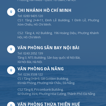
CHI NHÁNH HỒ CHÍ MINH
Tel: 0283 9435 120
CS1: Tầng 2+4+11, Đinh Lễ Building, 1 Đinh Lễ, Phường
Xóm Chiếu, Hồ Chí Minh.
CS2: Tầng 4, H2 Building, 196 Hoàng Diệu, Phường Khánh
Hội, Hồ Chí Minh
VĂN PHÒNG SÂN BAY NỘI BÀI
Tel: 0243 2052 139
Tầng 3, NTS Building, Sân bay quốc tế Nội Bài,
Xã Nội Bài, Hà Nội.
VĂN PHÒNG ĐÀ NẴNG
Tel: 0236 3538 122
CS1:Tầng 3+8+9, G8 Golden Building,
65 Hải Phòng, Phường Hải Châu, Đà Nẵng.
CS2:Tầng 8, PVcombank Building,
02 Đường 30/4, Phường Hòa Cường, Thành Phố Đà Nẵng.
VĂN PHÒNG THỪA THIÊN HUẾ