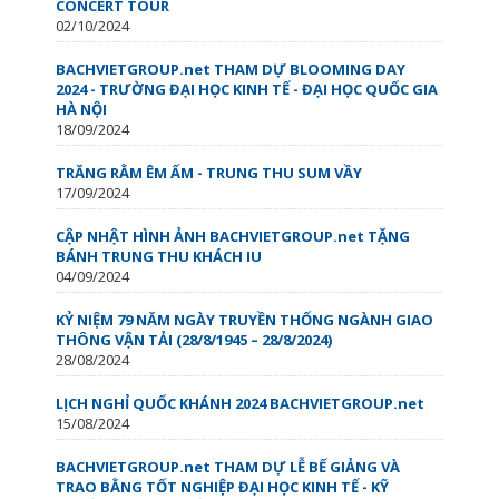
CONCERT TOUR
02/10/2024
BACHVIETGROUP.net THAM DỰ BLOOMING DAY
2024 - TRƯỜNG ĐẠI HỌC KINH TẾ - ĐẠI HỌC QUỐC GIA
HÀ NỘI
18/09/2024
TRĂNG RẰM ÊM ẤM - TRUNG THU SUM VẦY
17/09/2024
CẬP NHẬT HÌNH ẢNH BACHVIETGROUP.net TẶNG
BÁNH TRUNG THU KHÁCH IU
04/09/2024
KỶ NIỆM 79 NĂM NGÀY TRUYỀN THỐNG NGÀNH GIAO
THÔNG VẬN TẢI (28/8/1945 – 28/8/2024)
28/08/2024
LỊCH NGHỈ QUỐC KHÁNH 2024 BACHVIETGROUP.net
15/08/2024
BACHVIETGROUP.net THAM DỰ LỄ BẾ GIẢNG VÀ
TRAO BẰNG TỐT NGHIỆP ĐẠI HỌC KINH TẾ - KỸ