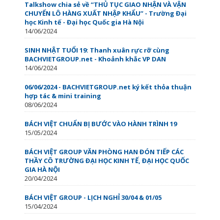
Talkshow chia sẻ về “THỦ TỤC GIAO NHẬN VÀ VẬN
CHUYỂN LÔ HÀNG XUẤT NHẬP KHẨU” - Trường Đại
học Kinh tế - Đại học Quốc gia Hà Nội
14/06/2024
SINH NHẬT TUỔI 19: Thanh xuân rực rỡ cùng
BACHVIETGROUP.net - Khoảnh khắc VP DAN
14/06/2024
06/06/2024 - BACHVIETGROUP.net ký kết thỏa thuận
hợp tác & mini training
08/06/2024
BÁCH VIỆT CHUẨN BỊ BƯỚC VÀO HÀNH TRÌNH 19
15/05/2024
BÁCH VIỆT GROUP VĂN PHÒNG HAN ĐÓN TIẾP CÁC
THẦY CÔ TRƯỜNG ĐẠI HỌC KINH TẾ, ĐẠI HỌC QUỐC
GIA HÀ NỘI
20/04/2024
BÁCH VIỆT GROUP - LỊCH NGHỈ 30/04 & 01/05
15/04/2024