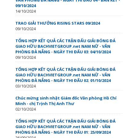
09/10/2024
14/10/2024
TRAO GIẢI THƯỞNG RISING STARS 09/2024
09/10/2024
TỔNG HỢP KẾT QUẢ CÁC TRẬN ĐẤU GIẢI BÓNG ĐÁ
GIAO HỮU BACHVIETGROUP.net NAM NỮ - VĂN
PHÒNG ĐÀ NẴNG - NGÀY THI ĐẤU 03: 04/10/2024
09/10/2024
TỔNG HỢP KẾT QUẢ CÁC TRẬN ĐẤU GIẢI BÓNG ĐÁ
GIAO HỮU BACHVIETGROUP.net NAM NỮ - VĂN
PHÒNG ĐÀ NẴNG - NGÀY THI ĐẤU 02: 01/10/2024
03/10/2024
Chúc mừng sinh nhật Giám đốc Văn phòng Hồ Chí
Minh - chị Trịnh Thị Anh Thư️
02/10/2024
TỔNG HỢP KẾT QUẢ CÁC TRẬN ĐẤU GIẢI BÓNG ĐÁ
GIAO HỮU BACHVIETGROUP.net NAM NỮ - VĂN
PHÒNG ĐÀ NẴNG - NGÀY THI ĐẤU 01: 25/09/2024
26/09/2024