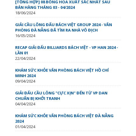
[TỔNG HỢP] 08 BÔNG HOA XUẤT SẮC NHẤT SAU
BÁN HÀNG THÁNG 03 - 04/2024
18/06/2024
GIẢI CẦU LÔNG ĐẤU BÁCH VIỆT GROUP 2024 - VĂN
PHÒNG ĐÀ NẴNG ĐÃ TÌM RA NHÀ VÔ ĐỊCH
16/05/2024
RECAP GIẢI ĐẤU BILLIARDS BÁCH VIỆT - VP HAN 2024 -
LẦN 01
22/04/2024
KHÁM SỨC KHỎE VĂN PHÒNG BÁCH VIỆT HỒ CHÍ
MINH 2024
09/04/2024
GIẢI ĐẤU CẦU LÔNG "CỰC XỊN" ĐẾN TỪ VP DAN
CHUẨN BỊ KHỞI TRANH
04/04/2024
KHÁM SỨC KHỎE VĂN PHÒNG BÁCH VIỆT ĐÀ NẴNG
2024
01/04/2024