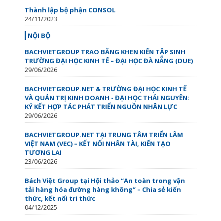
Thành lập bộ phận CONSOL
24/11/2023
NỘI BỘ
BACHVIETGROUP TRAO BẰNG KHEN KIẾN TẬP SINH
TRƯỜNG ĐẠI HỌC KINH TẾ – ĐẠI HỌC ĐÀ NẴNG (DUE)
29/06/2026
BACHVIETGROUP.NET & TRƯỜNG ĐẠI HỌC KINH TẾ
VÀ QUẢN TRỊ KINH DOANH - ĐẠI HỌC THÁI NGUYÊN:
KÝ KẾT HỢP TÁC PHÁT TRIỂN NGUỒN NHÂN LỰC
29/06/2026
BACHVIETGROUP.NET TẠI TRUNG TÂM TRIỂN LÃM
VIỆT NAM (VEC) – KẾT NỐI NHÂN TÀI, KIẾN TẠO
TƯƠNG LAI
23/06/2026
Bách Việt Group tại Hội thảo “An toàn trong vận
tải hàng hóa đường hàng không” – Chia sẻ kiến
thức, kết nối tri thức
04/12/2025