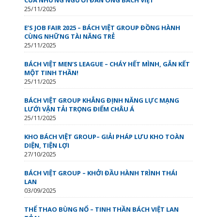
25/11/2025
E’S JOB FAIR 2025 – BÁCH VIỆT GROUP ĐỒNG HÀNH
CÙNG NHỮNG TÀI NĂNG TRẺ
25/11/2025
BÁCH VIỆT MEN’S LEAGUE – CHÁY HẾT MÌNH, GẮN KẾT
MỘT TINH THẦN!
25/11/2025
BÁCH VIỆT GROUP KHẲNG ĐỊNH NĂNG LỰC MẠNG
LƯỚI VẬN TẢI TRỌNG ĐIỂM CHÂU Á
25/11/2025
KHO BÁCH VIỆT GROUP– GIẢI PHÁP LƯU KHO TOÀN
DIỆN, TIỆN LỢI
27/10/2025
BÁCH VIỆT GROUP – KHỞI ĐẦU HÀNH TRÌNH THÁI
LAN
03/09/2025
THỂ THAO BÙNG NỔ – TINH THẦN BÁCH VIỆT LAN