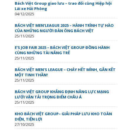
Bách Việt Group giao lưu – trao đổi cùng Hiệp hội
Lái xe Hải Phòng
04/12/2025
BÁCH VIỆT MEN’LEAGUE 2025 – HÀNH TRÌNH TỰ HÀO
CỦA NHỮNG NGƯỜI ĐÀN ÔNG BÁCH VIỆT
25/11/2025
E’S JOB FAIR 2025 – BÁCH VIỆT GROUP ĐỒNG HÀNH
CÙNG NHỮNG TÀI NĂNG TRẺ
25/11/2025
BÁCH VIỆT MEN’S LEAGUE – CHÁY HẾT MÌNH, GẮN KẾT
MỘT TINH THẦN!
25/11/2025
BÁCH VIỆT GROUP KHẲNG ĐỊNH NĂNG LỰC MẠNG
LƯỚI VẬN TẢI TRỌNG ĐIỂM CHÂU Á
25/11/2025
KHO BÁCH VIỆT GROUP– GIẢI PHÁP LƯU KHO TOÀN
DIỆN, TIỆN LỢI
27/10/2025