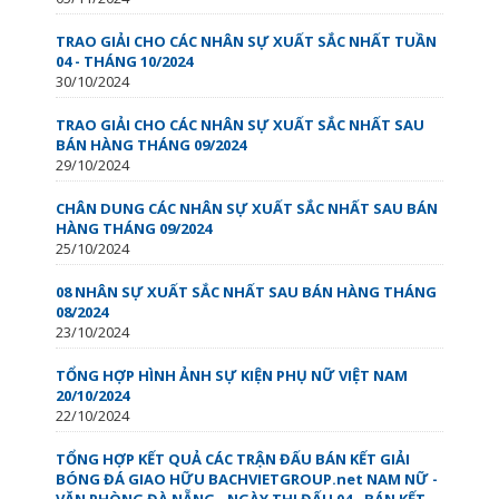
TRAO GIẢI CHO CÁC NHÂN SỰ XUẤT SẮC NHẤT TUẦN
04 - THÁNG 10/2024
30/10/2024
TRAO GIẢI CHO CÁC NHÂN SỰ XUẤT SẮC NHẤT SAU
BÁN HÀNG THÁNG 09/2024
29/10/2024
CHÂN DUNG CÁC NHÂN SỰ XUẤT SẮC NHẤT SAU BÁN
HÀNG THÁNG 09/2024
25/10/2024
08 NHÂN SỰ XUẤT SẮC NHẤT SAU BÁN HÀNG THÁNG
08/2024
23/10/2024
TỔNG HỢP HÌNH ẢNH SỰ KIỆN PHỤ NỮ VIỆT NAM
20/10/2024
22/10/2024
TỔNG HỢP KẾT QUẢ CÁC TRẬN ĐẤU BÁN KẾT GIẢI
BÓNG ĐÁ GIAO HỮU BACHVIETGROUP.net NAM NỮ -
VĂN PHÒNG ĐÀ NẴNG - NGÀY THI ĐẤU 04 - BÁN KẾT -