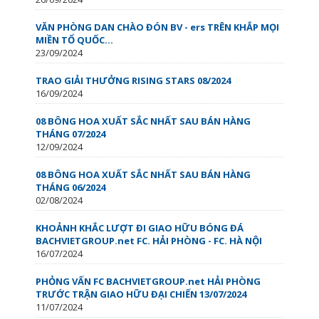
VĂN PHÒNG DAN CHÀO ĐÓN BV - ers TRÊN KHẮP MỌI
MIỀN TỔ QUỐC…
23/09/2024
TRAO GIẢI THƯỞNG RISING STARS 08/2024
16/09/2024
08 BÔNG HOA XUẤT SẮC NHẤT SAU BÁN HÀNG
THÁNG 07/2024
12/09/2024
08 BÔNG HOA XUẤT SẮC NHẤT SAU BÁN HÀNG
THÁNG 06/2024
02/08/2024
KHOẢNH KHẮC LƯỢT ĐI GIAO HỮU BÓNG ĐÁ
BACHVIETGROUP.net FC. HẢI PHÒNG - FC. HÀ NỘI
16/07/2024
PHỎNG VẤN FC BACHVIETGROUP.net HẢI PHÒNG
TRƯỚC TRẬN GIAO HỮU ĐẠI CHIẾN 13/07/2024
11/07/2024