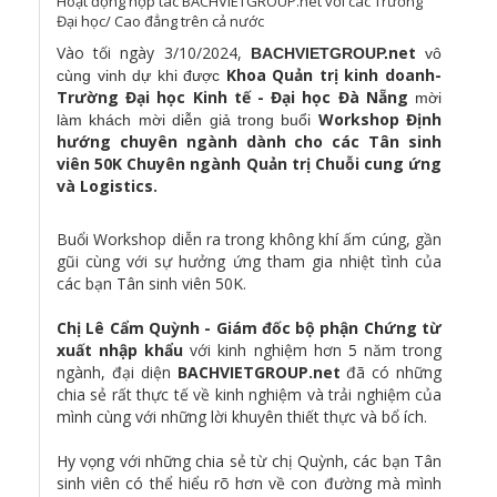
Hoạt động hợp tác BACHVIETGROUP.net với các Trường
Đại học/ Cao đẳng trên cả nước
Vào tối ngày 3/10/2024,
net
BACHVIETGROUP.
vô
Khoa Quản trị kinh doanh-
cùng vinh dự khi được
Trường Đại học Kinh tế - Đại học Đà Nẵng
mời
Workshop Định
làm khách mời diễn giả trong buổi
hướng chuyên ngành dành cho các Tân sinh
viên 50K Chuyên ngành Quản trị Chuỗi cung ứng
và Logistics.
Buổi Workshop diễn ra trong không khí ấm cúng, gần
gũi cùng với sự hưởng ứng tham gia nhiệt tình của
các bạn Tân sinh viên 50K.
Chị Lê Cẩm Quỳnh - Giám đốc bộ phận Chứng từ
xuất nhập khẩu
với kinh nghiệm hơn 5 năm trong
ngành, đại diện
BACHVIETGROUP.net
đã có những
chia sẻ rất thực tế về kinh nghiệm và trải nghiệm của
mình cùng với những lời khuyên thiết thực và bổ ích.
Hy vọng với những chia sẻ từ chị Quỳnh, các bạn Tân
sinh viên có thể hiểu rõ hơn về con đường mà mình