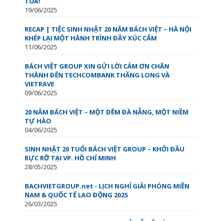
TỎA!
19/06/2025
RECAP | TIỆC SINH NHẬT 20 NĂM BÁCH VIỆT – HÀ NỘI
KHÉP LẠI MỘT HÀNH TRÌNH ĐẦY XÚC CẢM
11/06/2025
BÁCH VIỆT GROUP XIN GỬI LỜI CẢM ƠN CHÂN
THÀNH ĐẾN TECHCOMBANK THĂNG LONG VÀ
VIETRAVE
09/06/2025
20 NĂM BÁCH VIỆT – MỘT ĐÊM ĐÀ NẴNG, MỘT NIỀM
TỰ HÀO
04/06/2025
SINH NHẬT 20 TUỔI BÁCH VIỆT GROUP – KHỞI ĐẦU
RỰC RỠ TẠI VP. HỒ CHÍ MINH
28/05/2025
BACHVIETGROUP.net - LỊCH NGHỈ GIẢI PHÓNG MIỀN
NAM & QUỐC TẾ LAO ĐỘNG 2025
26/03/2025