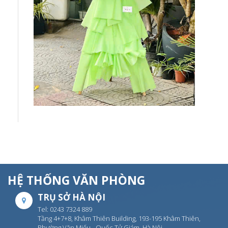
HỆ THỐNG VĂN PHÒNG
TRỤ SỞ HÀ NỘI
Tel: 0243 7324 889
Tầng 4+7+8, Khâm Thiên Building, 193-195 Khâm Thiên,
Phường Văn Miếu - Quốc Tử Giám, Hà Nội.