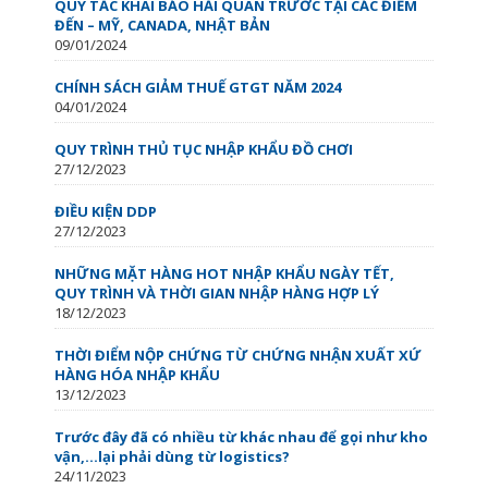
QUY TẮC KHAI BÁO HẢI QUAN TRƯỚC TẠI CÁC ĐIỂM
ĐẾN – MỸ, CANADA, NHẬT BẢN
09/01/2024
CHÍNH SÁCH GIẢM THUẾ GTGT NĂM 2024
04/01/2024
QUY TRÌNH THỦ TỤC NHẬP KHẨU ĐỒ CHƠI
27/12/2023
ĐIỀU KIỆN DDP
27/12/2023
NHỮNG MẶT HÀNG HOT NHẬP KHẨU NGÀY TẾT,
QUY TRÌNH VÀ THỜI GIAN NHẬP HÀNG HỢP LÝ
18/12/2023
THỜI ĐIỂM NỘP CHỨNG TỪ CHỨNG NHẬN XUẤT XỨ
HÀNG HÓA NHẬP KHẨU
13/12/2023
Trước đây đã có nhiều từ khác nhau để gọi như kho
vận,…lại phải dùng từ logistics?
24/11/2023