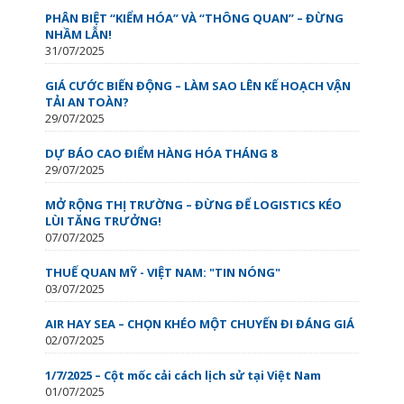
PHÂN BIỆT “KIỂM HÓA” VÀ “THÔNG QUAN” – ĐỪNG
NHẦM LẪN!
31/07/2025
GIÁ CƯỚC BIẾN ĐỘNG – LÀM SAO LÊN KẾ HOẠCH VẬN
TẢI AN TOÀN?
29/07/2025
DỰ BÁO CAO ĐIỂM HÀNG HÓA THÁNG 8
29/07/2025
MỞ RỘNG THỊ TRƯỜNG – ĐỪNG ĐỂ LOGISTICS KÉO
LÙI TĂNG TRƯỞNG!
07/07/2025
THUẾ QUAN MỸ - VIỆT NAM: "TIN NÓNG"
03/07/2025
AIR HAY SEA – CHỌN KHÉO MỘT CHUYẾN ĐI ĐÁNG GIÁ
02/07/2025
1/7/2025 – Cột mốc cải cách lịch sử tại Việt Nam
01/07/2025