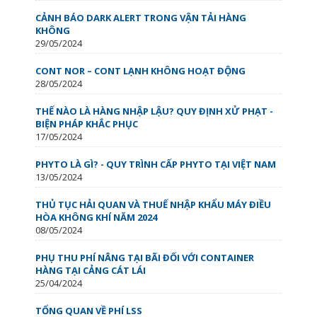
CẢNH BÁO DARK ALERT TRONG VẬN TẢI HÀNG
KHÔNG
29/05/2024
CONT NOR – CONT LẠNH KHÔNG HOẠT ĐỘNG
28/05/2024
THẾ NÀO LÀ HÀNG NHẬP LẬU? QUY ĐỊNH XỬ PHẠT -
BIỆN PHÁP KHẮC PHỤC
17/05/2024
PHYTO LÀ GÌ? - QUY TRÌNH CẤP PHYTO TẠI VIỆT NAM
13/05/2024
THỦ TỤC HẢI QUAN VÀ THUẾ NHẬP KHẨU MÁY ĐIỀU
HÒA KHÔNG KHÍ NĂM 2024
08/05/2024
PHỤ THU PHÍ NÂNG TẠI BÃI ĐỐI VỚI CONTAINER
HÀNG TẠI CẢNG CÁT LÁI
25/04/2024
TỔNG QUAN VỀ PHÍ LSS