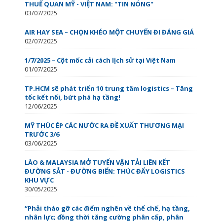
THUẾ QUAN MỸ - VIỆT NAM: "TIN NÓNG"
03/07/2025
AIR HAY SEA – CHỌN KHÉO MỘT CHUYẾN ĐI ĐÁNG GIÁ
02/07/2025
1/7/2025 – Cột mốc cải cách lịch sử tại Việt Nam
01/07/2025
TP.HCM sẽ phát triển 10 trung tâm logistics – Tăng
tốc kết nối, bứt phá hạ tầng!
12/06/2025
MỸ THÚC ÉP CÁC NƯỚC RA ĐỀ XUẤT THƯƠNG MẠI
TRƯỚC 3/6
03/06/2025
LÀO & MALAYSIA MỞ TUYẾN VẬN TẢI LIÊN KẾT
ĐƯỜNG SẮT - ĐƯỜNG BIỂN: THÚC ĐẨY LOGISTICS
KHU VỰC
30/05/2025
“Phải tháo gỡ các điểm nghẽn về thể chế, hạ tầng,
nhân lực; đồng thời tăng cường phân cấp, phân