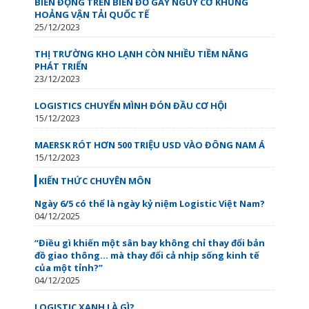
BIẾN ĐỘNG TRÊN BIỂN ĐỎ GÂY NGUY CƠ KHỦNG
HOẢNG VẬN TẢI QUỐC TẾ
25/12/2023
THỊ TRƯỜNG KHO LẠNH CÒN NHIỀU TIỀM NĂNG
PHÁT TRIỂN
23/12/2023
LOGISTICS CHUYỂN MÌNH ĐÓN ĐẦU CƠ HỘI
15/12/2023
MAERSK RÓT HƠN 500 TRIỆU USD VÀO ĐÔNG NAM Á
15/12/2023
KIẾN THỨC CHUYÊN MÔN
Ngày 6/5 có thể là ngày kỷ niệm Logistic Việt Nam?
04/12/2025
“Điều gì khiến một sân bay không chỉ thay đổi bản
đồ giao thông… mà thay đổi cả nhịp sống kinh tế
của một tỉnh?”
04/12/2025
LOGISTIC XANH LÀ GÌ?