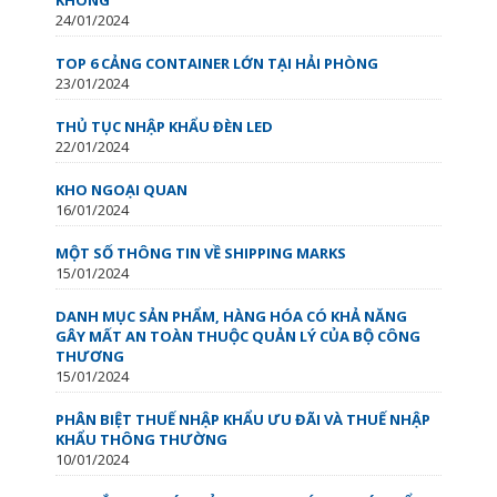
24/01/2024
TOP 6 CẢNG CONTAINER LỚN TẠI HẢI PHÒNG
23/01/2024
THỦ TỤC NHẬP KHẨU ĐÈN LED
22/01/2024
KHO NGOẠI QUAN
16/01/2024
MỘT SỐ THÔNG TIN VỀ SHIPPING MARKS
15/01/2024
DANH MỤC SẢN PHẨM, HÀNG HÓA CÓ KHẢ NĂNG
GÂY MẤT AN TOÀN THUỘC QUẢN LÝ CỦA BỘ CÔNG
THƯƠNG
15/01/2024
PHÂN BIỆT THUẾ NHẬP KHẨU ƯU ĐÃI VÀ THUẾ NHẬP
KHẨU THÔNG THƯỜNG
10/01/2024