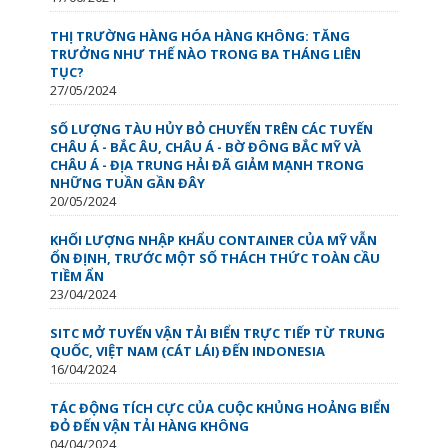
THỊ TRƯỜNG HÀNG HÓA HÀNG KHÔNG: TĂNG
TRƯỞNG NHƯ THẾ NÀO TRONG BA THÁNG LIÊN
TỤC?
27/05/2024
SỐ LƯỢNG TÀU HỦY BỎ CHUYẾN TRÊN CÁC TUYẾN
CHÂU Á - BẮC ÂU, CHÂU Á - BỜ ĐÔNG BẮC MỸ VÀ
CHÂU Á - ĐỊA TRUNG HẢI ĐÃ GIẢM MẠNH TRONG
NHỮNG TUẦN GẦN ĐÂY
20/05/2024
KHỐI LƯỢNG NHẬP KHẨU CONTAINER CỦA MỸ VẪN
ỔN ĐỊNH, TRƯỚC MỘT SỐ THÁCH THỨC TOÀN CẦU
TIỀM ẨN
23/04/2024
SITC MỞ TUYẾN VẬN TẢI BIỂN TRỰC TIẾP TỪ TRUNG
QUỐC, VIỆT NAM (CÁT LÁI) ĐẾN INDONESIA
16/04/2024
TÁC ĐỘNG TÍCH CỰC CỦA CUỘC KHỦNG HOẢNG BIỂN
ĐỎ ĐẾN VẬN TẢI HÀNG KHÔNG
04/04/2024