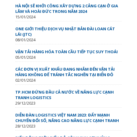
HÀ NỘI SẼ KHỞI CÔNG XÂY DỰNG 2 CẢNG CẠN Ở GIA
LÂM VÀ HOÀI ĐỨC TRONG NĂM 2024
15/01/2024
ONE GIỚI THIỆU DỊCH VỤ NHẬT BẢN ĐÀI LOAN CÁT
LÁI (JTC)
08/01/2024
VẬN TẢI HÀNG HÓA TOÀN CẦU TIẾP TỤC SUY THOÁI
05/01/2024
CÁC ĐƠN VỊ XUẤT KHẨU ĐANG NHẮM ĐẾN VẬN TẢI
HÀNG KHÔNG ĐỂ TRÁNH TẮC NGHẼN TẠI BIỂN ĐỎ
02/01/2024
TP.HCM ĐỨNG ĐẦU CẢ NƯỚC VỀ NĂNG LỰC CẠNH
TRANH LOGISTICS
29/12/2023
DIỄN ĐÀN LOGISTICS VIỆT NAM 2023: ĐẨY MẠNH
CHUYỂN ĐỔI SỐ, NÂNG CAO NĂNG LỰC CẠNH TRANH
28/12/2023