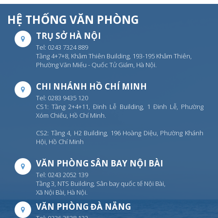
HỆ THỐNG VĂN PHÒNG
TRỤ SỞ HÀ NỘI
Tel: 0243 7324 889
Tầng 4+7+8, Khâm Thiên Building, 193-195 Khâm Thiên,
Phường Văn Miếu - Quốc Tử Giám, Hà Nội.
CHI NHÁNH HỒ CHÍ MINH
Tel: 0283 9435 120
CS1: Tầng 2+4+11, Đinh Lễ Building, 1 Đinh Lễ, Phường
Xóm Chiếu, Hồ Chí Minh.
CS2: Tầng 4, H2 Building, 196 Hoàng Diệu, Phường Khánh
Hội, Hồ Chí Minh
VĂN PHÒNG SÂN BAY NỘI BÀI
Tel: 0243 2052 139
Tầng 3, NTS Building, Sân bay quốc tế Nội Bài,
Xã Nội Bài, Hà Nội.
VĂN PHÒNG ĐÀ NẴNG