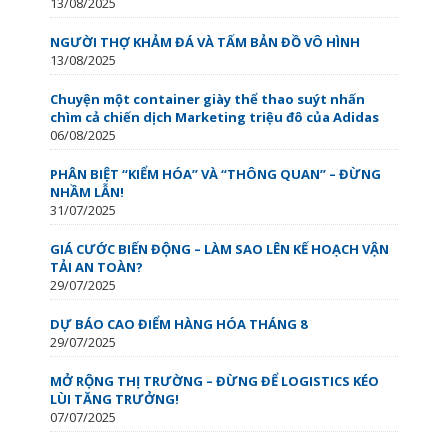
13/08/2025
NGƯỜI THỢ KHẢM ĐÁ VÀ TẤM BẢN ĐỒ VÔ HÌNH
13/08/2025
Chuyện một container giày thể thao suýt nhấn
chìm cả chiến dịch Marketing triệu đô của Adidas
06/08/2025
PHÂN BIỆT “KIỂM HÓA” VÀ “THÔNG QUAN” – ĐỪNG
NHẦM LẪN!
31/07/2025
GIÁ CƯỚC BIẾN ĐỘNG – LÀM SAO LÊN KẾ HOẠCH VẬN
TẢI AN TOÀN?
29/07/2025
DỰ BÁO CAO ĐIỂM HÀNG HÓA THÁNG 8
29/07/2025
MỞ RỘNG THỊ TRƯỜNG – ĐỪNG ĐỂ LOGISTICS KÉO
LÙI TĂNG TRƯỞNG!
07/07/2025