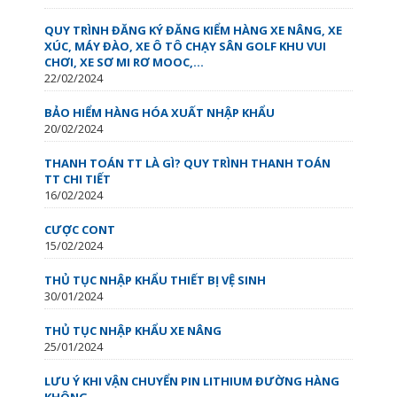
QUY TRÌNH ĐĂNG KÝ ĐĂNG KIỂM HÀNG XE NÂNG, XE
XÚC, MÁY ĐÀO, XE Ô TÔ CHẠY SÂN GOLF KHU VUI
CHƠI, XE SƠ MI RƠ MOOC,...
22/02/2024
BẢO HIỂM HÀNG HÓA XUẤT NHẬP KHẨU
20/02/2024
THANH TOÁN TT LÀ GÌ? QUY TRÌNH THANH TOÁN
TT CHI TIẾT
16/02/2024
CƯỢC CONT
15/02/2024
THỦ TỤC NHẬP KHẨU THIẾT BỊ VỆ SINH
30/01/2024
THỦ TỤC NHẬP KHẨU XE NÂNG
25/01/2024
LƯU Ý KHI VẬN CHUYỂN PIN LITHIUM ĐƯỜNG HÀNG
KHÔNG