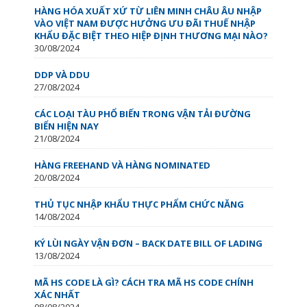
HÀNG HÓA XUẤT XỨ TỪ LIÊN MINH CHÂU ÂU NHẬP
VÀO VIỆT NAM ĐƯỢC HƯỞNG ƯU ĐÃI THUẾ NHẬP
KHẨU ĐẶC BIỆT THEO HIỆP ĐỊNH THƯƠNG MẠI NÀO?
30/08/2024
DDP VÀ DDU
27/08/2024
CÁC LOẠI TÀU PHỔ BIẾN TRONG VẬN TẢI ĐƯỜNG
BIỂN HIỆN NAY
21/08/2024
HÀNG FREEHAND VÀ HÀNG NOMINATED
20/08/2024
THỦ TỤC NHẬP KHẨU THỰC PHẨM CHỨC NĂNG
14/08/2024
KÝ LÙI NGÀY VẬN ĐƠN – BACK DATE BILL OF LADING
13/08/2024
MÃ HS CODE LÀ GÌ? CÁCH TRA MÃ HS CODE CHÍNH
XÁC NHẤT
08/08/2024