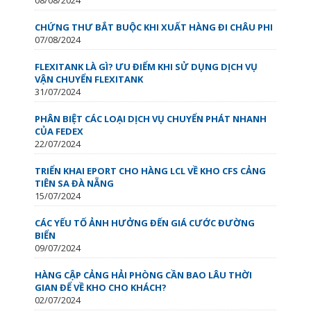
CHỨNG THƯ BẮT BUỘC KHI XUẤT HÀNG ĐI CHÂU PHI
07/08/2024
FLEXITANK LÀ GÌ? ƯU ĐIỂM KHI SỬ DỤNG DỊCH VỤ
VẬN CHUYỂN FLEXITANK
31/07/2024
PHÂN BIỆT CÁC LOẠI DỊCH VỤ CHUYỂN PHÁT NHANH
CỦA FEDEX
22/07/2024
TRIỂN KHAI EPORT CHO HÀNG LCL VỀ KHO CFS CẢNG
TIÊN SA ĐÀ NẴNG
15/07/2024
CÁC YẾU TỐ ẢNH HƯỞNG ĐẾN GIÁ CƯỚC ĐƯỜNG
BIỂN
09/07/2024
HÀNG CẬP CẢNG HẢI PHÒNG CẦN BAO LÂU THỜI
GIAN ĐỂ VỀ KHO CHO KHÁCH?
02/07/2024