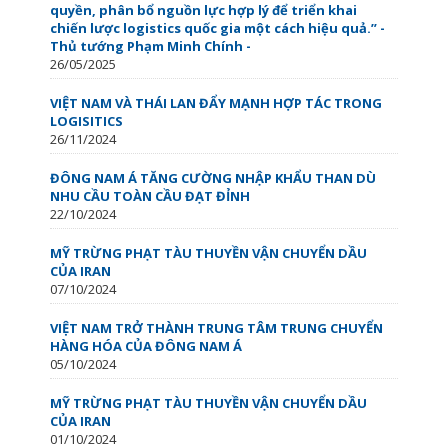
quyền, phân bổ nguồn lực hợp lý để triển khai
chiến lược logistics quốc gia một cách hiệu quả.” -
Thủ tướng Phạm Minh Chính -
26/05/2025
VIỆT NAM VÀ THÁI LAN ĐẨY MẠNH HỢP TÁC TRONG
LOGISITICS
26/11/2024
ĐÔNG NAM Á TĂNG CƯỜNG NHẬP KHẨU THAN DÙ
NHU CẦU TOÀN CẦU ĐẠT ĐỈNH
22/10/2024
MỸ TRỪNG PHẠT TÀU THUYỀN VẬN CHUYỂN DẦU
CỦA IRAN
07/10/2024
VIỆT NAM TRỞ THÀNH TRUNG TÂM TRUNG CHUYỂN
HÀNG HÓA CỦA ĐÔNG NAM Á
05/10/2024
MỸ TRỪNG PHẠT TÀU THUYỀN VẬN CHUYỂN DẦU
CỦA IRAN
01/10/2024