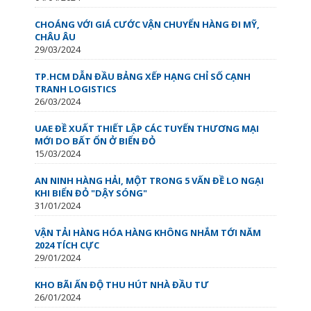
CHOÁNG VỚI GIÁ CƯỚC VẬN CHUYỂN HÀNG ĐI MỸ,
CHÂU ÂU
29/03/2024
TP.HCM DẪN ĐẦU BẢNG XẾP HẠNG CHỈ SỐ CẠNH
TRANH LOGISTICS
26/03/2024
UAE ĐỀ XUẤT THIẾT LẬP CÁC TUYẾN THƯƠNG MẠI
MỚI DO BẤT ỔN Ở BIỂN ĐỎ
15/03/2024
AN NINH HÀNG HẢI, MỘT TRONG 5 VẤN ĐỀ LO NGẠI
KHI BIỂN ĐỎ "DẬY SÓNG"
31/01/2024
VẬN TẢI HÀNG HÓA HÀNG KHÔNG NHẮM TỚI NĂM
2024 TÍCH CỰC
29/01/2024
KHO BÃI ẤN ĐỘ THU HÚT NHÀ ĐẦU TƯ
26/01/2024