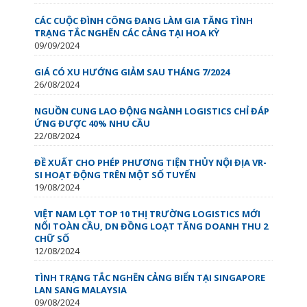
CÁC CUỘC ĐÌNH CÔNG ĐANG LÀM GIA TĂNG TÌNH
TRẠNG TẮC NGHẼN CÁC CẢNG TẠI HOA KỲ
09/09/2024
GIÁ CÓ XU HƯỚNG GIẢM SAU THÁNG 7/2024
26/08/2024
NGUỒN CUNG LAO ĐỘNG NGÀNH LOGISTICS CHỈ ĐÁP
ỨNG ĐƯỢC 40% NHU CẦU
22/08/2024
ĐỀ XUẤT CHO PHÉP PHƯƠNG TIỆN THỦY NỘI ĐỊA VR-
SI HOẠT ĐỘNG TRÊN MỘT SỐ TUYẾN
19/08/2024
VIỆT NAM LỌT TOP 10 THỊ TRƯỜNG LOGISTICS MỚI
NỔI TOÀN CẦU, DN ĐỒNG LOẠT TĂNG DOANH THU 2
CHỮ SỐ
12/08/2024
TÌNH TRẠNG TẮC NGHẼN CẢNG BIỂN TẠI SINGAPORE
LAN SANG MALAYSIA
09/08/2024