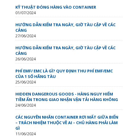
KỸ THUẬT ĐÓNG HÀNG VÀO CONTAINER
01/07/2024
HƯỚNG DẪN KIỂM TRA NGÀY, GIỜ TÀU CẬP VỀ CÁC
CẢNG
27/06/2024
HƯỚNG DẪN KIỂM TRA NGÀY, GIỜ TÀU CẬP VỀ CÁC
CẢNG
26/06/2024
PHÍ EMF/ EMC LÀ GÌ? QUY ĐỊNH THU PHÍ EMF/EMC
CỦA 1 SỐ HÃNG TÀU
25/06/2024
HIDDEN DANGEROUS GOODS - HÀNG NGUY HIỂM
TIỀM ẨN TRONG GIAO NHẬN VẬN TẢI HÀNG KHÔNG
24/06/2024
CÁC NGUYÊN NHÂN CONTAINER RƠI MẤT GIỮA BIỂN
– TRÁCH NHIỆM THUỘC VỀ AI – CHỦ HÀNG PHẢI LÀM
GÌ
11/06/2024