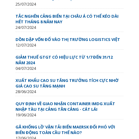
25/07/2024
TẮC NGHẼN CẢNG BIỂN TẠI CHÂU Á CÓ THỂ KÉO DÀI
HẾT THÁNG 8 NĂM NAY
24/07/2024
DỒN DẬP VỐN ĐỔ VÀO THỊ TRƯỜNG LOGISTICS VIỆT
12/07/2024
GIẢM THUẾ GTGT CÓ HIỆU LỰC TỪ 1/7 ĐẾN 31/12
NĂM 2024
04/07/2024
XUẤT KHẨU CAO SU TĂNG TRƯỞNG TÍCH CỰC NHỜ
GIÁ CAO SU TĂNG MẠNH
28/06/2024
QUY ĐỊNH VỀ GIAO NHẬN CONTAINER IMDG XUẤT
NHẬP TÀU TẠI CẢNG TÂN CẢNG - CÁT LÁI
19/06/2024
GÃ KHỔNG LỒ’ VẬN TẢI BIỂN MAERSK ĐỐI PHÓ VỚI
BIẾN ĐỘNG TOÀN CẦU THẾ NÀO?
17/06/2024