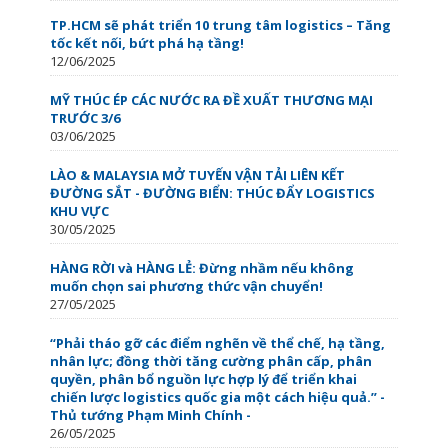
TP.HCM sẽ phát triển 10 trung tâm logistics – Tăng
tốc kết nối, bứt phá hạ tầng!
12/06/2025
MỸ THÚC ÉP CÁC NƯỚC RA ĐỀ XUẤT THƯƠNG MẠI
TRƯỚC 3/6
03/06/2025
LÀO & MALAYSIA MỞ TUYẾN VẬN TẢI LIÊN KẾT
ĐƯỜNG SẮT - ĐƯỜNG BIỂN: THÚC ĐẨY LOGISTICS
KHU VỰC
30/05/2025
HÀNG RỜI và HÀNG LẺ: Đừng nhầm nếu không
muốn chọn sai phương thức vận chuyển!
27/05/2025
“Phải tháo gỡ các điểm nghẽn về thể chế, hạ tầng,
nhân lực; đồng thời tăng cường phân cấp, phân
quyền, phân bổ nguồn lực hợp lý để triển khai
chiến lược logistics quốc gia một cách hiệu quả.” -
Thủ tướng Phạm Minh Chính -
26/05/2025