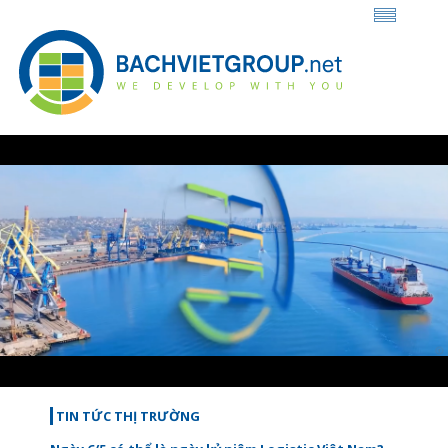
Loaded
:
Unmute
28.82%
TIN TỨC THỊ TRƯỜNG