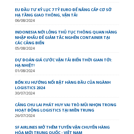
EU ĐẦU TƯ KỶ LỤC 7 TỶ EURO ĐỂ NÂNG CẤP CƠ SỞ
HẠ TẦNG GIAO THÔNG, VẬN TẢI
06/08/2024
INDONESIA NỚI LỎNG THỦ TỤC THÔNG QUAN HÀNG
NHẬP KHẨU ĐỂ GIẢM TẮC NGHẼN CONTAINER TẠI
CÁC CẢNG BIỂN
05/08/2024
DỰ ĐOÁN GIÁ CƯỚC VẬN TẢI BIỂN THỜI GIAN TỚI:
HẠ NHIỆT!
01/08/2024
BỐN XU HƯỚNG NỔI BẬT HÀNG ĐẦU CỦA NGÀNH
LOGISTICS 2024
30/07/2024
CẢNG CHU LAI PHÁT HUY VAI TRÒ MŨI NHỌN TRONG
HOẠT ĐỘNG LOGISTICS TẠI MIỀN TRUNG
26/07/2024
SF AIRLINES MỞ THÊM TUYẾN VẬN CHUYỂN HÀNG
HÓA MỚI TRUNG QUỐC - VIỆT NAM