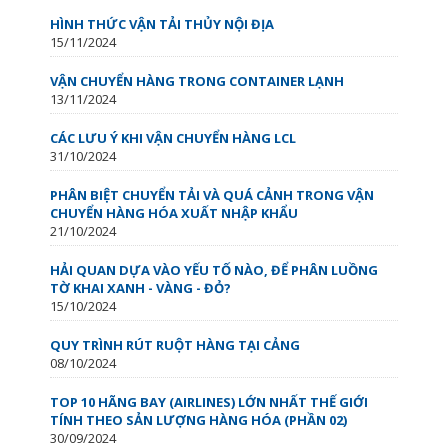
HÌNH THỨC VẬN TẢI THỦY NỘI ĐỊA
15/11/2024
VẬN CHUYỂN HÀNG TRONG CONTAINER LẠNH
13/11/2024
CÁC LƯU Ý KHI VẬN CHUYỂN HÀNG LCL
31/10/2024
PHÂN BIỆT CHUYỂN TẢI VÀ QUÁ CẢNH TRONG VẬN
CHUYỂN HÀNG HÓA XUẤT NHẬP KHẨU
21/10/2024
HẢI QUAN DỰA VÀO YẾU TỐ NÀO, ĐỂ PHÂN LUỒNG
TỜ KHAI XANH - VÀNG - ĐỎ?
15/10/2024
QUY TRÌNH RÚT RUỘT HÀNG TẠI CẢNG
08/10/2024
TOP 10 HÃNG BAY (AIRLINES) LỚN NHẤT THẾ GIỚI
TÍNH THEO SẢN LƯỢNG HÀNG HÓA (PHẦN 02)
30/09/2024