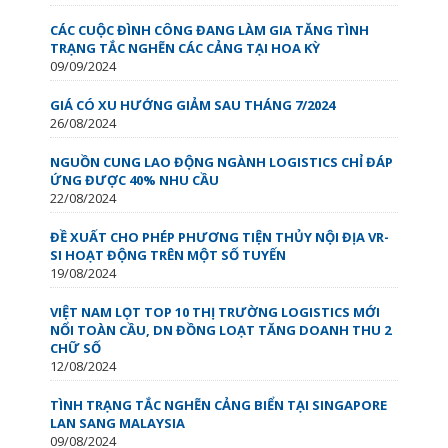
CÁC CUỘC ĐÌNH CÔNG ĐANG LÀM GIA TĂNG TÌNH
TRẠNG TẮC NGHẼN CÁC CẢNG TẠI HOA KỲ
09/09/2024
GIÁ CÓ XU HƯỚNG GIẢM SAU THÁNG 7/2024
26/08/2024
NGUỒN CUNG LAO ĐỘNG NGÀNH LOGISTICS CHỈ ĐÁP
ỨNG ĐƯỢC 40% NHU CẦU
22/08/2024
ĐỀ XUẤT CHO PHÉP PHƯƠNG TIỆN THỦY NỘI ĐỊA VR-
SI HOẠT ĐỘNG TRÊN MỘT SỐ TUYẾN
19/08/2024
VIỆT NAM LỌT TOP 10 THỊ TRƯỜNG LOGISTICS MỚI
NỔI TOÀN CẦU, DN ĐỒNG LOẠT TĂNG DOANH THU 2
CHỮ SỐ
12/08/2024
TÌNH TRẠNG TẮC NGHẼN CẢNG BIỂN TẠI SINGAPORE
LAN SANG MALAYSIA
09/08/2024