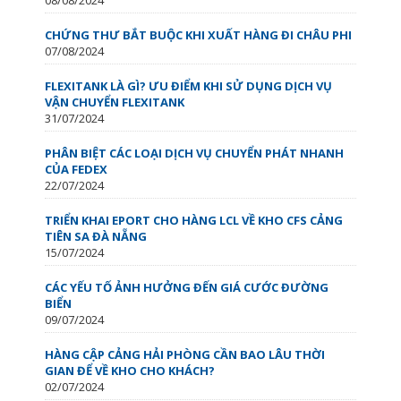
CHỨNG THƯ BẮT BUỘC KHI XUẤT HÀNG ĐI CHÂU PHI
07/08/2024
FLEXITANK LÀ GÌ? ƯU ĐIỂM KHI SỬ DỤNG DỊCH VỤ
VẬN CHUYỂN FLEXITANK
31/07/2024
PHÂN BIỆT CÁC LOẠI DỊCH VỤ CHUYỂN PHÁT NHANH
CỦA FEDEX
22/07/2024
TRIỂN KHAI EPORT CHO HÀNG LCL VỀ KHO CFS CẢNG
TIÊN SA ĐÀ NẴNG
15/07/2024
CÁC YẾU TỐ ẢNH HƯỞNG ĐẾN GIÁ CƯỚC ĐƯỜNG
BIỂN
09/07/2024
HÀNG CẬP CẢNG HẢI PHÒNG CẦN BAO LÂU THỜI
GIAN ĐỂ VỀ KHO CHO KHÁCH?
02/07/2024