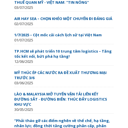
THUẾ QUAN MỸ - VIỆT NAM: "TIN NÓNG"
03/07/2025
AIR HAY SEA – CHỌN KHÉO MỘT CHUYẾN ĐI ĐÁNG GIÁ
02/07/2025
1/7/2025 – Cột mốc cải cách lịch sử tại Việt Nam
01/07/2025
TP.HCM sẽ phát triển 10 trung tâm logistics – Tăng
tốc kết nối, bứt phá hạ tầng!
12/06/2025
MỸ THÚC ÉP CÁC NƯỚC RA ĐỀ XUẤT THƯƠNG MẠI
TRƯỚC 3/6
03/06/2025
LÀO & MALAYSIA MỞ TUYẾN VẬN TẢI LIÊN KẾT
ĐƯỜNG SẮT - ĐƯỜNG BIỂN: THÚC ĐẨY LOGISTICS
KHU VỰC
30/05/2025
“Phải tháo gỡ các điểm nghẽn về thể chế, hạ tầng,
nhân lực; đồng thời tăng cường phân cấp, phân