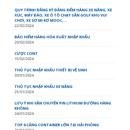
QUY TRÌNH ĐĂNG KÝ ĐĂNG KIỂM HÀNG XE NÂNG, XE
XÚC, MÁY ĐÀO, XE Ô TÔ CHẠY SÂN GOLF KHU VUI
CHƠI, XE SƠ MI RƠ MOOC,...
22/02/2024
BẢO HIỂM HÀNG HÓA XUẤT NHẬP KHẨU
20/02/2024
CƯỢC CONT
15/02/2024
THỦ TỤC NHẬP KHẨU THIẾT BỊ VỆ SINH
30/01/2024
THỦ TỤC NHẬP KHẨU XE NÂNG
25/01/2024
LƯU Ý KHI VẬN CHUYỂN PIN LITHIUM ĐƯỜNG HÀNG
KHÔNG
24/01/2024
TOP 6 CẢNG CONTAINER LỚN TẠI HẢI PHÒNG
23/01/2024