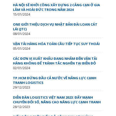
HÀ NỘI SẼ KHỞI CÔNG XÂY DỰNG 2 CẢNG CẠN Ở GIA
LÂM VÀ HOÀI ĐỨC TRONG NĂM 2024
15/01/2024
ONE GIỚI THIỆU DỊCH VỤ NHẬT BẢN ĐÀI LOAN CÁT
LÁI (JTC)
08/01/2024
VẬN TẢI HÀNG HÓA TOÀN CẦU TIẾP TỤC SUY THOÁI
05/01/2024
CÁC ĐƠN VỊ XUẤT KHẨU ĐANG NHẮM ĐẾN VẬN TẢI
HÀNG KHÔNG ĐỂ TRÁNH TẮC NGHẼN TẠI BIỂN ĐỎ
02/01/2024
TP.HCM ĐỨNG ĐẦU CẢ NƯỚC VỀ NĂNG LỰC CẠNH
TRANH LOGISTICS
29/12/2023
DIỄN ĐÀN LOGISTICS VIỆT NAM 2023: ĐẨY MẠNH
CHUYỂN ĐỔI SỐ, NÂNG CAO NĂNG LỰC CẠNH TRANH
28/12/2023