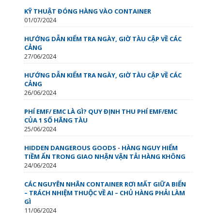
KỸ THUẬT ĐÓNG HÀNG VÀO CONTAINER
01/07/2024
HƯỚNG DẪN KIỂM TRA NGÀY, GIỜ TÀU CẬP VỀ CÁC
CẢNG
27/06/2024
HƯỚNG DẪN KIỂM TRA NGÀY, GIỜ TÀU CẬP VỀ CÁC
CẢNG
26/06/2024
PHÍ EMF/ EMC LÀ GÌ? QUY ĐỊNH THU PHÍ EMF/EMC
CỦA 1 SỐ HÃNG TÀU
25/06/2024
HIDDEN DANGEROUS GOODS - HÀNG NGUY HIỂM
TIỀM ẨN TRONG GIAO NHẬN VẬN TẢI HÀNG KHÔNG
24/06/2024
CÁC NGUYÊN NHÂN CONTAINER RƠI MẤT GIỮA BIỂN
– TRÁCH NHIỆM THUỘC VỀ AI – CHỦ HÀNG PHẢI LÀM
GÌ
11/06/2024