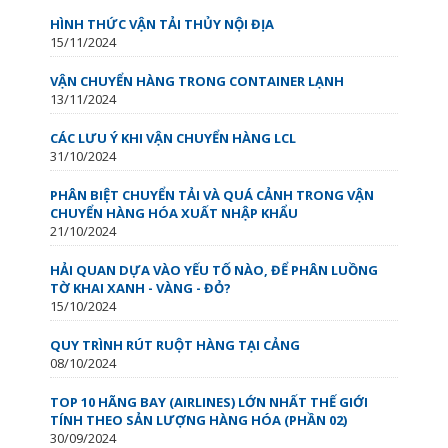
HÌNH THỨC VẬN TẢI THỦY NỘI ĐỊA
15/11/2024
VẬN CHUYỂN HÀNG TRONG CONTAINER LẠNH
13/11/2024
CÁC LƯU Ý KHI VẬN CHUYỂN HÀNG LCL
31/10/2024
PHÂN BIỆT CHUYỂN TẢI VÀ QUÁ CẢNH TRONG VẬN
CHUYỂN HÀNG HÓA XUẤT NHẬP KHẨU
21/10/2024
HẢI QUAN DỰA VÀO YẾU TỐ NÀO, ĐỂ PHÂN LUỒNG
TỜ KHAI XANH - VÀNG - ĐỎ?
15/10/2024
QUY TRÌNH RÚT RUỘT HÀNG TẠI CẢNG
08/10/2024
TOP 10 HÃNG BAY (AIRLINES) LỚN NHẤT THẾ GIỚI
TÍNH THEO SẢN LƯỢNG HÀNG HÓA (PHẦN 02)
30/09/2024