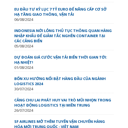
EU ĐẦU TƯ KỶ LỤC 7 TỶ EURO ĐỂ NÂNG CẤP CƠ SỞ
HẠ TẦNG GIAO THÔNG, VẬN TẢI
06/08/2024
INDONESIA NỚI LỎNG THỦ TỤC THÔNG QUAN HÀNG
NHẬP KHẨU ĐỂ GIẢM TẮC NGHẼN CONTAINER TẠI
CÁC CẢNG BIỂN
05/08/2024
DỰ ĐOÁN GIÁ CƯỚC VẬN TẢI BIỂN THỜI GIAN TỚI:
HẠ NHIỆT!
01/08/2024
BỐN XU HƯỚNG NỔI BẬT HÀNG ĐẦU CỦA NGÀNH
LOGISTICS 2024
30/07/2024
CẢNG CHU LAI PHÁT HUY VAI TRÒ MŨI NHỌN TRONG
HOẠT ĐỘNG LOGISTICS TẠI MIỀN TRUNG
26/07/2024
SF AIRLINES MỞ THÊM TUYẾN VẬN CHUYỂN HÀNG
HÓA MỚI TRUNG QUỐC - VIỆT NAM