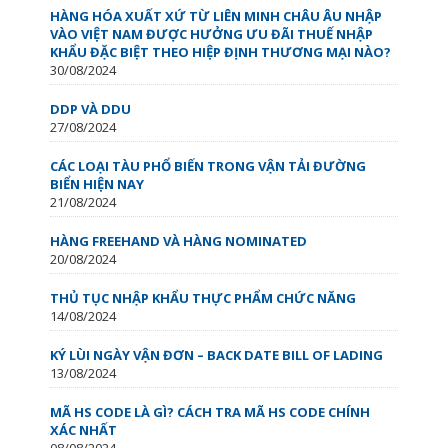
HÀNG HÓA XUẤT XỨ TỪ LIÊN MINH CHÂU ÂU NHẬP
VÀO VIỆT NAM ĐƯỢC HƯỞNG ƯU ĐÃI THUẾ NHẬP
KHẨU ĐẶC BIỆT THEO HIỆP ĐỊNH THƯƠNG MẠI NÀO?
30/08/2024
DDP VÀ DDU
27/08/2024
CÁC LOẠI TÀU PHỔ BIẾN TRONG VẬN TẢI ĐƯỜNG
BIỂN HIỆN NAY
21/08/2024
HÀNG FREEHAND VÀ HÀNG NOMINATED
20/08/2024
THỦ TỤC NHẬP KHẨU THỰC PHẨM CHỨC NĂNG
14/08/2024
KÝ LÙI NGÀY VẬN ĐƠN – BACK DATE BILL OF LADING
13/08/2024
MÃ HS CODE LÀ GÌ? CÁCH TRA MÃ HS CODE CHÍNH
XÁC NHẤT
08/08/2024