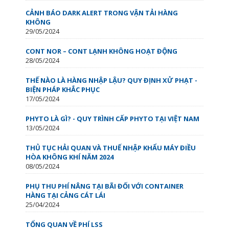
CẢNH BÁO DARK ALERT TRONG VẬN TẢI HÀNG
KHÔNG
29/05/2024
CONT NOR – CONT LẠNH KHÔNG HOẠT ĐỘNG
28/05/2024
THẾ NÀO LÀ HÀNG NHẬP LẬU? QUY ĐỊNH XỬ PHẠT -
BIỆN PHÁP KHẮC PHỤC
17/05/2024
PHYTO LÀ GÌ? - QUY TRÌNH CẤP PHYTO TẠI VIỆT NAM
13/05/2024
THỦ TỤC HẢI QUAN VÀ THUẾ NHẬP KHẨU MÁY ĐIỀU
HÒA KHÔNG KHÍ NĂM 2024
08/05/2024
PHỤ THU PHÍ NÂNG TẠI BÃI ĐỐI VỚI CONTAINER
HÀNG TẠI CẢNG CÁT LÁI
25/04/2024
TỔNG QUAN VỀ PHÍ LSS