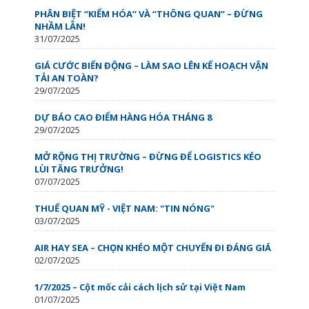
PHÂN BIỆT “KIỂM HÓA” VÀ “THÔNG QUAN” – ĐỪNG
NHẦM LẪN!
31/07/2025
GIÁ CƯỚC BIẾN ĐỘNG – LÀM SAO LÊN KẾ HOẠCH VẬN
TẢI AN TOÀN?
29/07/2025
DỰ BÁO CAO ĐIỂM HÀNG HÓA THÁNG 8
29/07/2025
MỞ RỘNG THỊ TRƯỜNG – ĐỪNG ĐỂ LOGISTICS KÉO
LÙI TĂNG TRƯỞNG!
07/07/2025
THUẾ QUAN MỸ - VIỆT NAM: "TIN NÓNG"
03/07/2025
AIR HAY SEA – CHỌN KHÉO MỘT CHUYẾN ĐI ĐÁNG GIÁ
02/07/2025
1/7/2025 – Cột mốc cải cách lịch sử tại Việt Nam
01/07/2025