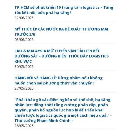
TP.HCM sẽ phát triển 10 trung tâm logistics – Tăng
tốc kết nối, bứt phá hạ tầng!
12/06/2025
MỸ THÚC ÉP CÁC NƯỚC RA ĐỀ XUẤT THƯƠNG MẠI
TRƯỚC 3/6
03/06/2025
LÀO & MALAYSIA MỞ TUYẾN VẬN TẢI LIÊN KẾT
ĐƯỜNG SẮT - ĐƯỜNG BIỂN: THÚC ĐẨY LOGISTICS
KHU VỰC
30/05/2025
HÀNG RỜI và HÀNG LẺ: Đừng nhầm nếu không
muốn chọn sai phương thức vận chuyển!
27/05/2025
“Phải tháo gỡ các điểm nghẽn về thể chế, hạ tầng,
nhân lực; đồng thời tăng cường phân cấp, phân
quyền, phân bổ nguồn lực hợp lý để triển khai
chiến lược logistics quốc gia một cách hiệu quả.” -
Thủ tướng Phạm Minh Chính -
26/05/2025