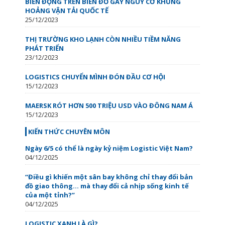
BIẾN ĐỘNG TRÊN BIỂN ĐỎ GÂY NGUY CƠ KHỦNG
HOẢNG VẬN TẢI QUỐC TẾ
25/12/2023
THỊ TRƯỜNG KHO LẠNH CÒN NHIỀU TIỀM NĂNG
PHÁT TRIỂN
23/12/2023
LOGISTICS CHUYỂN MÌNH ĐÓN ĐẦU CƠ HỘI
15/12/2023
MAERSK RÓT HƠN 500 TRIỆU USD VÀO ĐÔNG NAM Á
15/12/2023
KIẾN THỨC CHUYÊN MÔN
Ngày 6/5 có thể là ngày kỷ niệm Logistic Việt Nam?
04/12/2025
“Điều gì khiến một sân bay không chỉ thay đổi bản
đồ giao thông… mà thay đổi cả nhịp sống kinh tế
của một tỉnh?”
04/12/2025
LOGISTIC XANH LÀ GÌ?