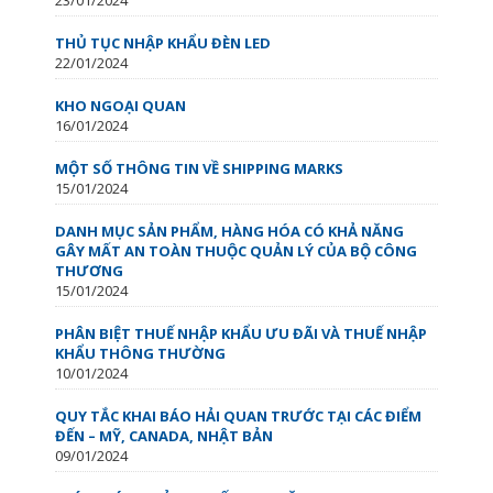
THỦ TỤC NHẬP KHẨU ĐÈN LED
22/01/2024
KHO NGOẠI QUAN
16/01/2024
MỘT SỐ THÔNG TIN VỀ SHIPPING MARKS
15/01/2024
DANH MỤC SẢN PHẨM, HÀNG HÓA CÓ KHẢ NĂNG
GÂY MẤT AN TOÀN THUỘC QUẢN LÝ CỦA BỘ CÔNG
THƯƠNG
15/01/2024
PHÂN BIỆT THUẾ NHẬP KHẨU ƯU ĐÃI VÀ THUẾ NHẬP
KHẨU THÔNG THƯỜNG
10/01/2024
QUY TẮC KHAI BÁO HẢI QUAN TRƯỚC TẠI CÁC ĐIỂM
ĐẾN – MỸ, CANADA, NHẬT BẢN
09/01/2024