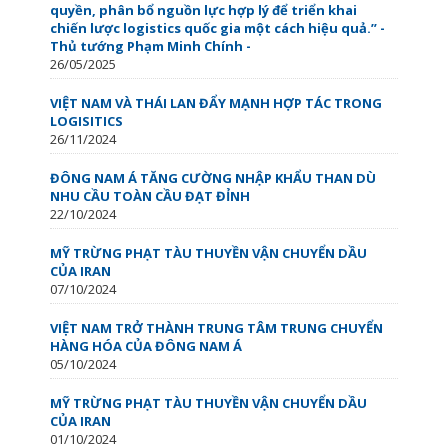
quyền, phân bổ nguồn lực hợp lý để triển khai
chiến lược logistics quốc gia một cách hiệu quả.” -
Thủ tướng Phạm Minh Chính -
26/05/2025
VIỆT NAM VÀ THÁI LAN ĐẨY MẠNH HỢP TÁC TRONG
LOGISITICS
26/11/2024
ĐÔNG NAM Á TĂNG CƯỜNG NHẬP KHẨU THAN DÙ
NHU CẦU TOÀN CẦU ĐẠT ĐỈNH
22/10/2024
MỸ TRỪNG PHẠT TÀU THUYỀN VẬN CHUYỂN DẦU
CỦA IRAN
07/10/2024
VIỆT NAM TRỞ THÀNH TRUNG TÂM TRUNG CHUYỂN
HÀNG HÓA CỦA ĐÔNG NAM Á
05/10/2024
MỸ TRỪNG PHẠT TÀU THUYỀN VẬN CHUYỂN DẦU
CỦA IRAN
01/10/2024