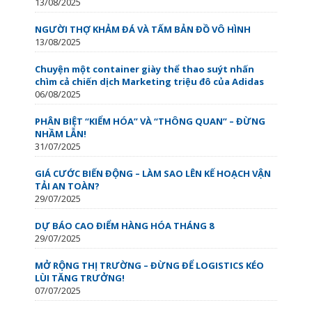
13/08/2025
NGƯỜI THỢ KHẢM ĐÁ VÀ TẤM BẢN ĐỒ VÔ HÌNH
13/08/2025
Chuyện một container giày thể thao suýt nhấn
chìm cả chiến dịch Marketing triệu đô của Adidas
06/08/2025
PHÂN BIỆT “KIỂM HÓA” VÀ “THÔNG QUAN” – ĐỪNG
NHẦM LẪN!
31/07/2025
GIÁ CƯỚC BIẾN ĐỘNG – LÀM SAO LÊN KẾ HOẠCH VẬN
TẢI AN TOÀN?
29/07/2025
DỰ BÁO CAO ĐIỂM HÀNG HÓA THÁNG 8
29/07/2025
MỞ RỘNG THỊ TRƯỜNG – ĐỪNG ĐỂ LOGISTICS KÉO
LÙI TĂNG TRƯỞNG!
07/07/2025