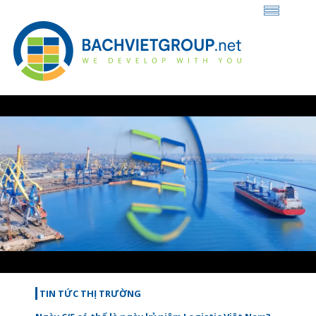
Loaded
:
Unmute
46.27%
TIN TỨC THỊ TRƯỜNG