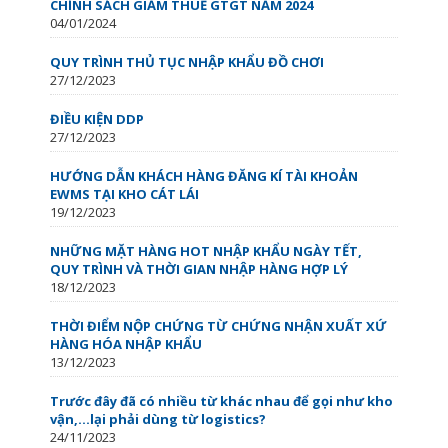
CHÍNH SÁCH GIẢM THUẾ GTGT NĂM 2024
04/01/2024
QUY TRÌNH THỦ TỤC NHẬP KHẨU ĐỒ CHƠI
27/12/2023
ĐIỀU KIỆN DDP
27/12/2023
HƯỚNG DẪN KHÁCH HÀNG ĐĂNG KÍ TÀI KHOẢN
EWMS TẠI KHO CÁT LÁI
19/12/2023
NHỮNG MẶT HÀNG HOT NHẬP KHẨU NGÀY TẾT,
QUY TRÌNH VÀ THỜI GIAN NHẬP HÀNG HỢP LÝ
18/12/2023
THỜI ĐIỂM NỘP CHỨNG TỪ CHỨNG NHẬN XUẤT XỨ
HÀNG HÓA NHẬP KHẨU
13/12/2023
Trước đây đã có nhiều từ khác nhau để gọi như kho
vận,…lại phải dùng từ logistics?
24/11/2023