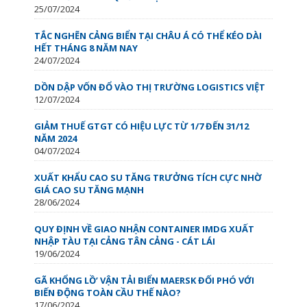
25/07/2024
TẮC NGHẼN CẢNG BIỂN TẠI CHÂU Á CÓ THỂ KÉO DÀI
HẾT THÁNG 8 NĂM NAY
24/07/2024
DỒN DẬP VỐN ĐỔ VÀO THỊ TRƯỜNG LOGISTICS VIỆT
12/07/2024
GIẢM THUẾ GTGT CÓ HIỆU LỰC TỪ 1/7 ĐẾN 31/12
NĂM 2024
04/07/2024
XUẤT KHẨU CAO SU TĂNG TRƯỞNG TÍCH CỰC NHỜ
GIÁ CAO SU TĂNG MẠNH
28/06/2024
QUY ĐỊNH VỀ GIAO NHẬN CONTAINER IMDG XUẤT
NHẬP TÀU TẠI CẢNG TÂN CẢNG - CÁT LÁI
19/06/2024
GÃ KHỔNG LỒ’ VẬN TẢI BIỂN MAERSK ĐỐI PHÓ VỚI
BIẾN ĐỘNG TOÀN CẦU THẾ NÀO?
17/06/2024