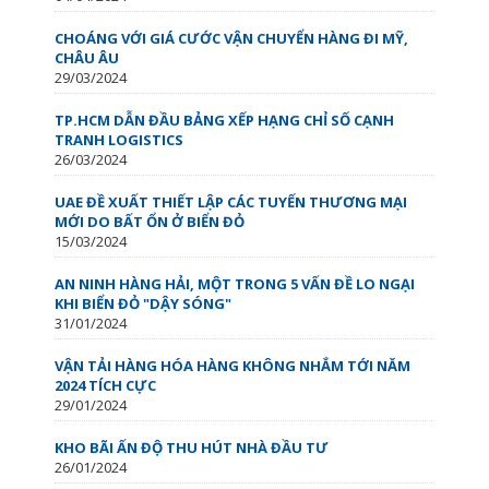
CHOÁNG VỚI GIÁ CƯỚC VẬN CHUYỂN HÀNG ĐI MỸ,
CHÂU ÂU
29/03/2024
TP.HCM DẪN ĐẦU BẢNG XẾP HẠNG CHỈ SỐ CẠNH
TRANH LOGISTICS
26/03/2024
UAE ĐỀ XUẤT THIẾT LẬP CÁC TUYẾN THƯƠNG MẠI
MỚI DO BẤT ỔN Ở BIỂN ĐỎ
15/03/2024
AN NINH HÀNG HẢI, MỘT TRONG 5 VẤN ĐỀ LO NGẠI
KHI BIỂN ĐỎ "DẬY SÓNG"
31/01/2024
VẬN TẢI HÀNG HÓA HÀNG KHÔNG NHẮM TỚI NĂM
2024 TÍCH CỰC
29/01/2024
KHO BÃI ẤN ĐỘ THU HÚT NHÀ ĐẦU TƯ
26/01/2024