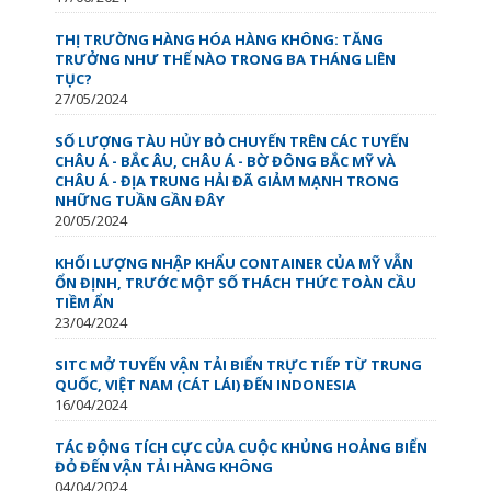
THỊ TRƯỜNG HÀNG HÓA HÀNG KHÔNG: TĂNG
TRƯỞNG NHƯ THẾ NÀO TRONG BA THÁNG LIÊN
TỤC?
27/05/2024
SỐ LƯỢNG TÀU HỦY BỎ CHUYẾN TRÊN CÁC TUYẾN
CHÂU Á - BẮC ÂU, CHÂU Á - BỜ ĐÔNG BẮC MỸ VÀ
CHÂU Á - ĐỊA TRUNG HẢI ĐÃ GIẢM MẠNH TRONG
NHỮNG TUẦN GẦN ĐÂY
20/05/2024
KHỐI LƯỢNG NHẬP KHẨU CONTAINER CỦA MỸ VẪN
ỔN ĐỊNH, TRƯỚC MỘT SỐ THÁCH THỨC TOÀN CẦU
TIỀM ẨN
23/04/2024
SITC MỞ TUYẾN VẬN TẢI BIỂN TRỰC TIẾP TỪ TRUNG
QUỐC, VIỆT NAM (CÁT LÁI) ĐẾN INDONESIA
16/04/2024
TÁC ĐỘNG TÍCH CỰC CỦA CUỘC KHỦNG HOẢNG BIỂN
ĐỎ ĐẾN VẬN TẢI HÀNG KHÔNG
04/04/2024